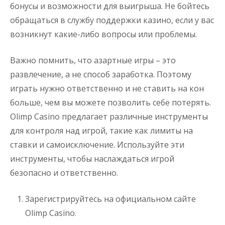
бонусы и возможности для выигрыша. Не бойтесь
обращаться в службу поддержки казино, если у вас
возникнут какие-либо вопросы или проблемы.
Важно помнить, что азартные игры – это
развлечение, а не способ заработка. Поэтому
играть нужно ответственно и не ставить на кон
больше, чем вы можете позволить себе потерять.
Olimp Casino предлагает различные инструменты
для контроля над игрой, такие как лимиты на
ставки и самоисключение. Используйте эти
инструменты, чтобы наслаждаться игрой
безопасно и ответственно.
Зарегистрируйтесь на официальном сайте
Olimp Casino.