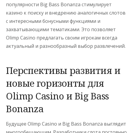
популярности Big Bass Bonanza стимулирует
казино к поиску и внедрению аналогичных слотов
с интересными бонусными функциями и
захватывающими тематиками. Это позволяет
Olimp Casino предлагать своим игрокам всегда
актуальный и разнообразный выбор развлечений.
Перспективы развития и
новые горизонты для
Olimp Casino и Big Bass
Bonanza
Будущее Olimp Casino и Big Bass Bonanza выглядит
многообещающим. Разработчики слота постоянно