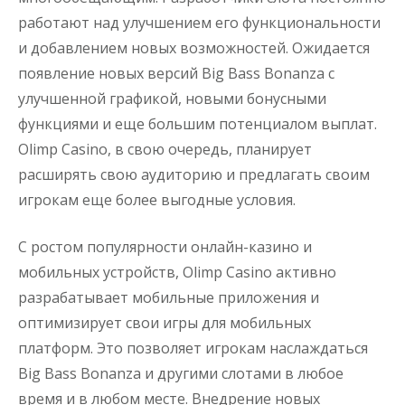
работают над улучшением его функциональности
и добавлением новых возможностей. Ожидается
появление новых версий Big Bass Bonanza с
улучшенной графикой, новыми бонусными
функциями и еще большим потенциалом выплат.
Olimp Casino, в свою очередь, планирует
расширять свою аудиторию и предлагать своим
игрокам еще более выгодные условия.
С ростом популярности онлайн-казино и
мобильных устройств, Olimp Casino активно
разрабатывает мобильные приложения и
оптимизирует свои игры для мобильных
платформ. Это позволяет игрокам наслаждаться
Big Bass Bonanza и другими слотами в любое
время и в любом месте. Внедрение новых