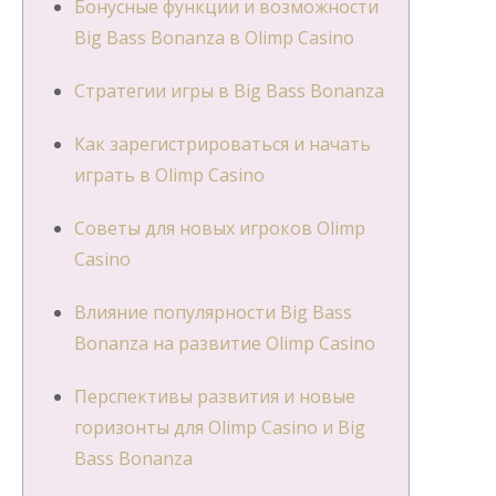
Бонусные функции и возможности
Big Bass Bonanza в Olimp Casino
Стратегии игры в Big Bass Bonanza
Как зарегистрироваться и начать
играть в Olimp Casino
Советы для новых игроков Olimp
Casino
Влияние популярности Big Bass
Bonanza на развитие Olimp Casino
Перспективы развития и новые
горизонты для Olimp Casino и Big
Bass Bonanza