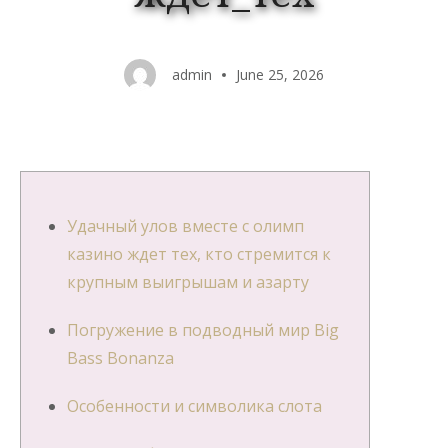
admin
June 25, 2026
Удачный улов вместе с олимп
казино ждет тех, кто стремится к
крупным выигрышам и азарту
Погружение в подводный мир Big
Bass Bonanza
Особенности и символика слота