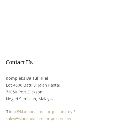
Contact Us
Kompleks Baitul Hilal
Lot 4506 Batu 8, Jalan Pantai
71050 Port Dickson
Negeri Sembilan, Malaysia
info@klanabeachresortpd.com.my
/
sales@klanabeachresortpd.com.my