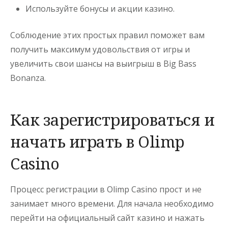
Используйте бонусы и акции казино.
Соблюдение этих простых правил поможет вам
получить максимум удовольствия от игры и
увеличить свои шансы на выигрыш в Big Bass
Bonanza.
Как зарегистрироваться и
начать играть в Olimp
Casino
Процесс регистрации в Olimp Casino прост и не
занимает много времени. Для начала необходимо
перейти на официальный сайт казино и нажать