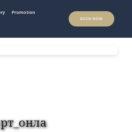
ery
Promotion
BOOK NOW
арт_онла