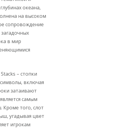
глубинах океана,
полнена на высоком
вое сопровождение
р загадочных
ока в мир
меняющимися
Stacks – стопки
 символы, включая
гроки затаивают
 является самым
 Кроме того, слот
ыш, угадывая цвет
ляет игрокам