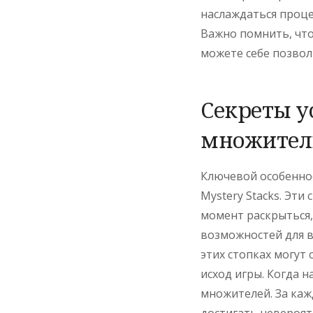
наслаждаться проце
Важно помнить, что 
можете себе позвол
Секреты у
множител
Ключевой особеннос
Mystery Stacks. Эти
момент раскрыться,
возможностей для в
этих стопках могут
исход игры. Когда н
множителей. За каж
достигать невероят