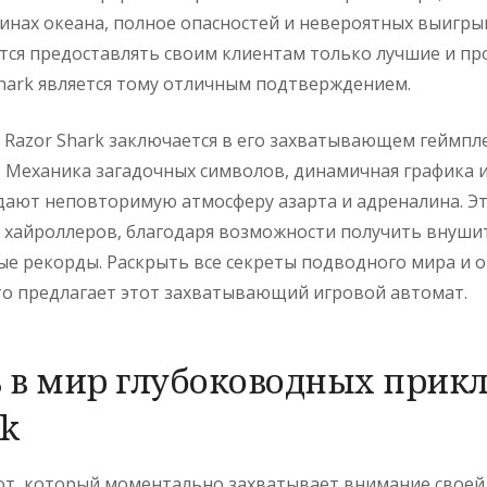
инах океана, полное опасностей и невероятных выигр
ится предоставлять своим клиентам только лучшие и п
Shark является тому отличным подтверждением.
Razor Shark заключается в его захватывающем геймпл
 Механика загадочных символов, динамичная графика 
ают неповторимую атмосферу азарта и адреналина. Эт
и хайроллеров, благодаря возможности получить внуш
ые рекорды. Раскрыть все секреты подводного мира и 
то предлагает этот захватывающий игровой автомат.
 в мир глубоководных прик
rk
слот, который моментально захватывает внимание своей