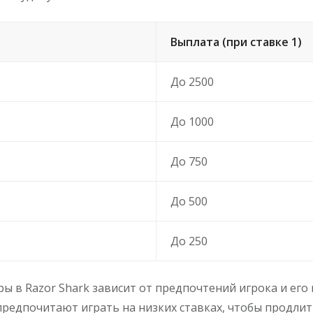
Выплата (при ставке 1)
До 2500
До 1000
До 750
До 500
До 250
ы в Razor Shark зависит от предпочтений игрока и его 
редпочитают играть на низких ставках, чтобы продлит