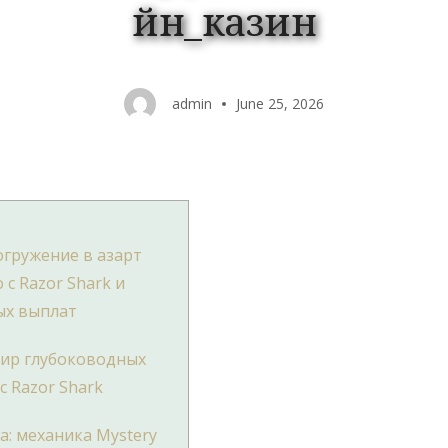
йн_казин
admin
June 25, 2026
огружение в азарт
 с Razor Shark и
ых выплат
мир глубоководных
 Razor Shark
а: механика Mystery