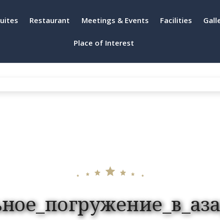
uites
Restaurant
Meetings & Events
Facilities
Gall
rt Dickson
Place of Interest
ное_погружение_в_аз