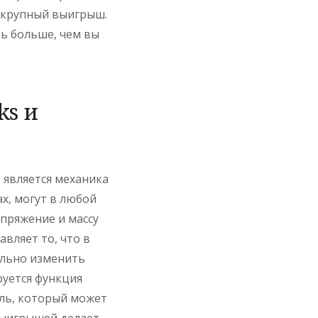
а крупный выигрыш.
ть больше, чем вы
ks и
 является механика
ах, могут в любой
апряжение и массу
вляет то, что в
ально изменить
руется функция
ль, который может
 выигрышей делает