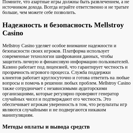
Помните, что азартные игры должны быть развлечением, а не
источником дохода. Всегда играйте ответственно и не тратьте
больше, чем можете себе позволить.
Надежность и безопасность Mellstroy
Casino
Mellstroy Casino уделяет особое внимание надежности и
безопасности своих игроков. Платформа использует
современные технологии шифрования данных, чтобы
защитить личную и финансовую информацию пользователей.
Казино работает под лицензией, что гарантирует честность и
прозрачность игрового процесса. Служба поддержки
клиентов работает круглосуточно и готова ответить на любые
вопросы и помочь в решении любых проблем. Mellstroy Casino
также сотрудничает с независимыми аудиторскими
организациями, которые регулярно проверяют генератор
случайных чисел и подтверждают его честность. Это
обеспечивает игрокам уверенность в том, что результаты игр
являются случайными и не подвергаются никаким
манипуляциям.
Методы оплаты и вывода средств