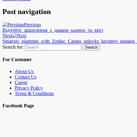
Post navigation
Previous
Відчуйте_захоплення_з_дракон_казино_та_вигі
Next
Strategic_planning_with_Zodiac_Casino_unlocks_lucrative_gaming
Search for:
Search
For Customer
About Us
Contact Us
Career
Privacy Policy
Terms & Conditions
Facebook Page