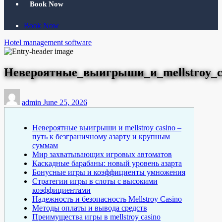
Book Now
Book Now
Hotel management software
Невероятные_выигрыши_и_mellstroy_ca
admin
June 25, 2026
Невероятные выигрыши и mellstroy casino –
путь к безграничному азарту и крупным
суммам
Мир захватывающих игровых автоматов
Каскадные барабаны: новый уровень азарта
Бонусные игры и коэффициенты умножения
Стратегии игры в слоты с высокими
коэффициентами
Надежность и безопасность Mellstroy Casino
Методы оплаты и вывода средств
Преимущества игры в mellstroy casino