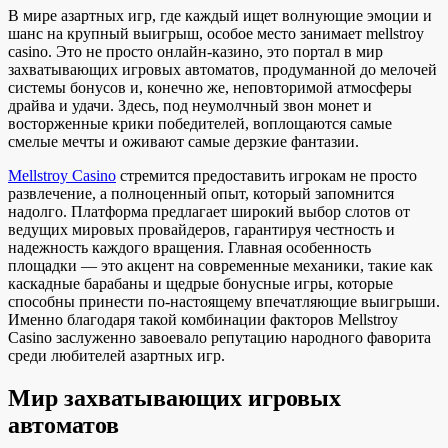
В мире азартных игр, где каждый ищет волнующие эмоции и
шанс на крупный выигрыш, особое место занимает
mellstroy
casino
. Это не просто онлайн-казино, это портал в мир
захватывающих игровых автоматов, продуманной до мелочей
системы бонусов и, конечно же, неповторимой атмосферы
драйва и удачи. Здесь, под неумолчный звон монет и
восторженные крики победителей, воплощаются самые
смелые мечты и оживают самые дерзкие фантазии.
Mellstroy Casino
стремится предоставить игрокам не просто
развлечение, а полноценный опыт, который запомнится
надолго. Платформа предлагает широкий выбор слотов от
ведущих мировых провайдеров, гарантируя честность и
надежность каждого вращения. Главная особенность
площадки — это акцент на современные механики, такие как
каскадные барабаны и щедрые бонусные игры, которые
способны принести по-настоящему впечатляющие выигрыши.
Именно благодаря такой комбинации факторов Mellstroy
Casino заслуженно завоевало репутацию народного фаворита
среди любителей азартных игр.
Мир захватывающих игровых
автоматов