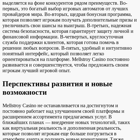
выделяется на фоне конкурентов рядом преимуществ. Во-
первых, это богатый выбор игровых автоматов от лучших
провайдеров мира. Во-вторых, щедрая бонусная программа,
которая позволяет игрокам получать дополнительные призы и
увеличивать свои шансы на выигрыш. В-третьих, надежная
система безопасности, которая гарантирует защиту личной и
финансовой информации. В-четвертых, круглосуточная
служба поддержки клиентов, которая готова помочь в
решении любых вопросов. В-пятых, удобный и интуитивно
понятный интерфейс, который позволяет легко
ориентироваться на платформе. Mellstroy Casino постоянно
развивается и совершенствуется, чтобы предложить своим
игрокам лучший игровой опыт.
Перспективы развития и новые
возможности
Mellstroy Casino не останавливается на достигнутом и
постоянно работает над улучшением своей платформы и
расширением ассортимента предлагаемых услуг. В
ближайших планах — внедрение новых технологий, таких
как виртуальная реальность и дополненная реальность,
которые позволят игрокам еще больше погрузиться в
атмосферу азарта и получить новые впечатления. Также