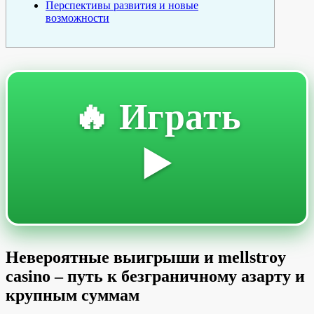
Перспективы развития и новые
возможности
🔥 Играть
▶️
Невероятные выигрыши и mellstroy
casino – путь к безграничному азарту и
крупным суммам