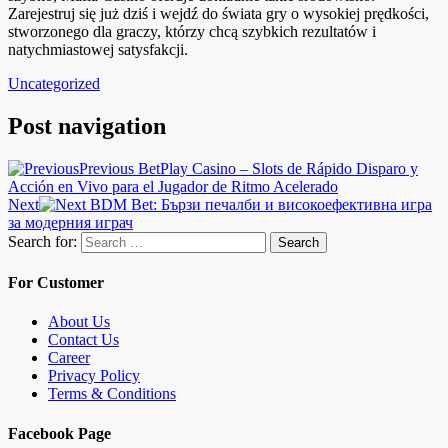
Zarejestruj się już dziś i wejdź do świata gry o wysokiej prędkości,
stworzonego dla graczy, którzy chcą szybkich rezultatów i
natychmiastowej satysfakcji.
Uncategorized
Post navigation
Previous
BetPlay Casino – Slots de Rápido Disparo y
Acción en Vivo para el Jugador de Ritmo Acelerado
Next
BDM Bet: Бързи печалби и високоефективна игра
за модерния играч
Search for:
Search
For Customer
About Us
Contact Us
Career
Privacy Policy
Terms & Conditions
Facebook Page