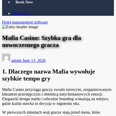
Book Now
Book Now
Hotel management software
Mafia Casino: Szybka gra dla
nowoczesnego gracza
admin
June 13, 2026
1. Dlaczego nazwa Mafia wywołuje
szybkie tempo gry
Mafia Casino przyciąga graczy swoim surowym, zorganizowanym
klimatem przestępczym i obietnicą natychmiastowych emocji.
Elegancki design marki i odważne branding wskazują na miejsce,
gdzie każda stawka to decyzja w mgnieniu oka.
W pierwszych minutach sesji gracze stają przed menu, które