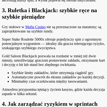
akcentują każdy spin, a wynik pojawia się niemal natychmiast.
3. Ruletka i Blackjack: szybkie ręce na
szybkie pieniądze
Gry stołowe w
Mafia Casino
nie są przeznaczone na maratony; są
zaprojektowane na szybkie rundy.
Super Stake Roulette 5000x oferuje pojedynczy spin z ogromnym
potencjalnym wygraniem — idealny dla gracza tolerującego ryzyko,
szukającego szybkiego zwycięstwa.
Gold Saloon Blackjack pozwala na rozdanie w mniej niż dwie
minuty, umożliwiając graczom postawienie zakładu, otrzymanie kart
i decyzję o hit lub stand bez zbędnego zwlekania.
Szybkie limity zakładów, które utrzymują ciągłość gry.
Automatyczne powrót do ekranu zakładów po każdej decyzji.
Minimalny czas oczekiwania między tasowaniami.
Atmosfera przypomina tętniący życiem kasyno, gdzie każda decyzja
zapada w kilka sekund.
4. Jak zarządzać ryzykiem w sprintach