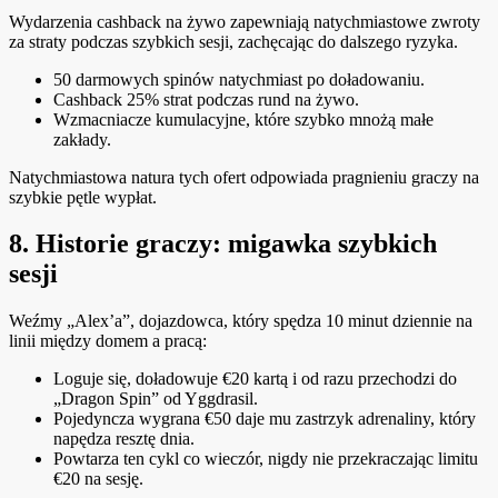
Wydarzenia cashback na żywo zapewniają natychmiastowe zwroty
za straty podczas szybkich sesji, zachęcając do dalszego ryzyka.
50 darmowych spinów natychmiast po doładowaniu.
Cashback 25% strat podczas rund na żywo.
Wzmacniacze kumulacyjne, które szybko mnożą małe
zakłady.
Natychmiastowa natura tych ofert odpowiada pragnieniu graczy na
szybkie pętle wypłat.
8. Historie graczy: migawka szybkich
sesji
Weźmy „Alex’a”, dojazdowca, który spędza 10 minut dziennie na
linii między domem a pracą:
Loguje się, doładowuje €20 kartą i od razu przechodzi do
„Dragon Spin” od Yggdrasil.
Pojedyncza wygrana €50 daje mu zastrzyk adrenaliny, który
napędza resztę dnia.
Powtarza ten cykl co wieczór, nigdy nie przekraczając limitu
€20 na sesję.