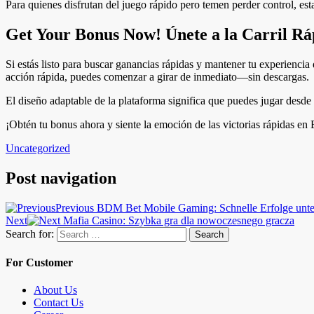
Para quienes disfrutan del juego rápido pero temen perder control, es
Get Your Bonus Now! Únete a la Carril R
Si estás listo para buscar ganancias rápidas y mantener tu experiencia
acción rápida, puedes comenzar a girar de inmediato—sin descargas.
El diseño adaptable de la plataforma significa que puedes jugar desde 
¡Obtén tu bonus ahora y siente la emoción de las victorias rápidas en 
Uncategorized
Post navigation
Previous
BDM Bet Mobile Gaming: Schnelle Erfolge unt
Next
Mafia Casino: Szybka gra dla nowoczesnego gracza
Search for:
Search
For Customer
About Us
Contact Us