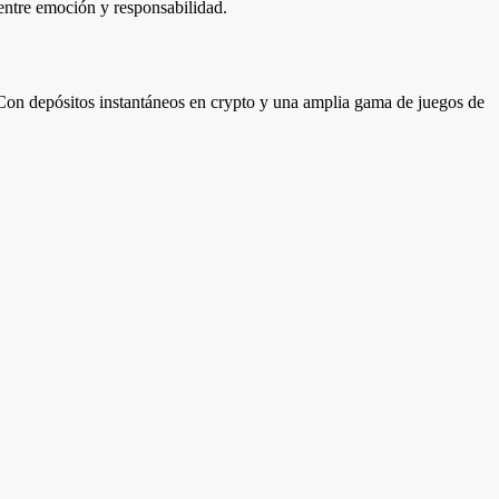
 entre emoción y responsabilidad.
y. Con depósitos instantáneos en crypto y una amplia gama de juegos de