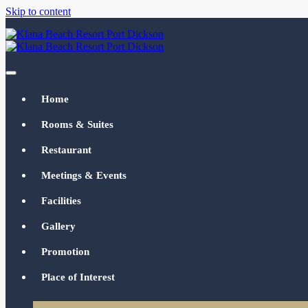
Skip to content
Klana Beach Resort Port Dickson
klanabeachresortpd.com
Home
Rooms & Suites
Restaurant
Meetings & Events
Facilities
Gallery
Promotion
Place of Interest