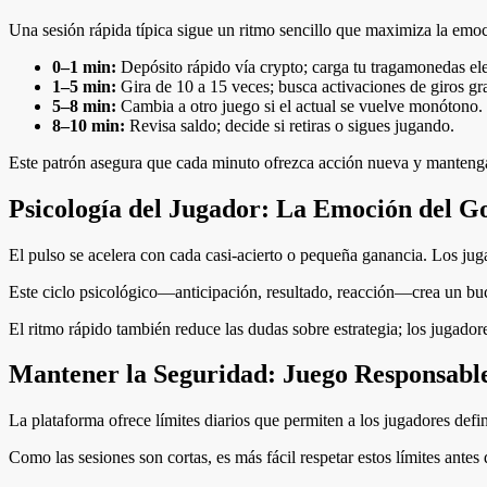
Una sesión rápida típica sigue un ritmo sencillo que maximiza la emo
0–1 min:
Depósito rápido vía crypto; carga tu tragamonedas el
1–5 min:
Gira de 10 a 15 veces; busca activaciones de giros gra
5–8 min:
Cambia a otro juego si el actual se vuelve monótono.
8–10 min:
Revisa saldo; decide si retiras o sigues jugando.
Este patrón asegura que cada minuto ofrezca acción nueva y mantenga l
Psicología del Jugador: La Emoción del G
El pulso se acelera con cada casi‑acierto o pequeña ganancia. Los ju
Este ciclo psicológico—anticipación, resultado, reacción—crea un bucle
El ritmo rápido también reduce las dudas sobre estrategia; los jugadore
Mantener la Seguridad: Juego Responsabl
La plataforma ofrece límites diarios que permiten a los jugadores defin
Como las sesiones son cortas, es más fácil respetar estos límites antes 