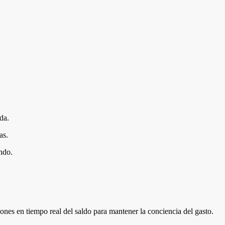
da.
as.
undo.
ciones en tiempo real del saldo para mantener la conciencia del gasto.