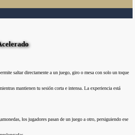
Acelerado
rmite saltar directamente a un juego, giro o mesa con solo un toque
ientras mantienen tu sesión corta e intensa. La experiencia está
agamonedas, los jugadores pasan de un juego a otro, persiguiendo ese
 prolongadas.