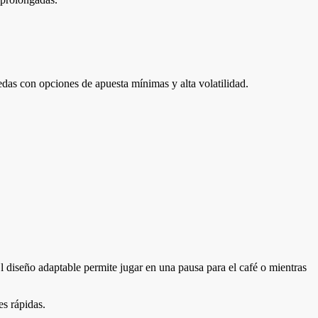
edas con opciones de apuesta mínimas y alta volatilidad.
iseño adaptable permite jugar en una pausa para el café o mientras
es rápidas.