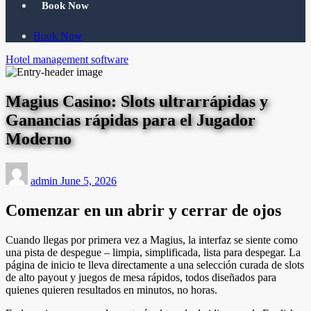
Book Now
Book Now
Hotel management software
Magius Casino: Slots ultrarrápidas y
Ganancias rápidas para el Jugador
Moderno
admin
June 5, 2026
Comenzar en un abrir y cerrar de ojos
Cuando llegas por primera vez a Magius, la interfaz se siente como
una pista de despegue – limpia, simplificada, lista para despegar. La
página de inicio te lleva directamente a una selección curada de slots
de alto payout y juegos de mesa rápidos, todos diseñados para
quienes quieren resultados en minutos, no horas.