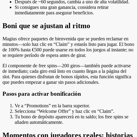
Después de ~60 segundos, cambia a uno de alta volatilidad.
Si consigues una gran ganancia, considera retirar
inmediatamente para asegurar beneficios.
Boni que se ajustan al ritmo
Magius ofrece paquetes de bienvenida que se pueden reclamar en
minutos—solo haz clic en “Claim” y estarás listo para jugar. El bono
de 100% hasta €500 puede usarse en todos los juegos al instante; no
se requiere período de espera antes de girar.
El componente de free spins—200 giros—también puede activarse
de inmediato; cada giro está listo en cuanto llegas a la página del
slot. Para quienes disfrutan de bonos rápidos, esta función significa
que puedes empezar a ganar sin pasos adicionales.
Pasos para activar bonificación
Ve a “Promotions” en la barra superior.
Selecciona “Welcome Offer” y haz clic en “Claim”.
Tu bono de depósito aparecerá en tu saldo; los free spins se
añaden automáticamente.
Momentos con jugadores reales: historias