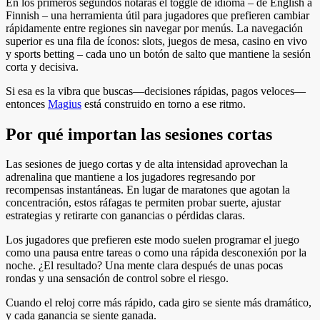
En los primeros segundos notarás el toggle de idioma – de English a
Finnish – una herramienta útil para jugadores que prefieren cambiar
rápidamente entre regiones sin navegar por menús. La navegación
superior es una fila de íconos: slots, juegos de mesa, casino en vivo
y sports betting – cada uno un botón de salto que mantiene la sesión
corta y decisiva.
Si esa es la vibra que buscas—decisiones rápidas, pagos veloces—
entonces
Magius
está construido en torno a ese ritmo.
Por qué importan las sesiones cortas
Las sesiones de juego cortas y de alta intensidad aprovechan la
adrenalina que mantiene a los jugadores regresando por
recompensas instantáneas. En lugar de maratones que agotan la
concentración, estos ráfagas te permiten probar suerte, ajustar
estrategias y retirarte con ganancias o pérdidas claras.
Los jugadores que prefieren este modo suelen programar el juego
como una pausa entre tareas o como una rápida desconexión por la
noche. ¿El resultado? Una mente clara después de unas pocas
rondas y una sensación de control sobre el riesgo.
Cuando el reloj corre más rápido, cada giro se siente más dramático,
y cada ganancia se siente ganada.