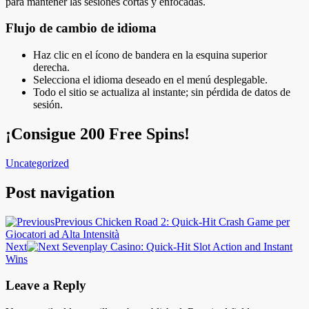
para mantener las sesiones cortas y enfocadas.
Flujo de cambio de idioma
Haz clic en el ícono de bandera en la esquina superior
derecha.
Selecciona el idioma deseado en el menú desplegable.
Todo el sitio se actualiza al instante; sin pérdida de datos de
sesión.
¡Consigue 200 Free Spins!
Uncategorized
Post navigation
Previous
Chicken Road 2: Quick‑Hit Crash Game per
Giocatori ad Alta Intensità
Next
Sevenplay Casino: Quick‑Hit Slot Action and Instant
Wins
Leave a Reply