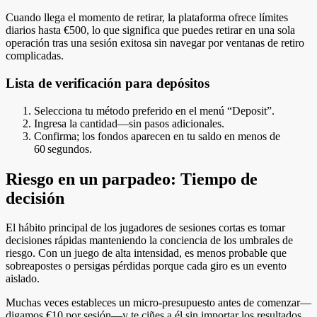
Cuando llega el momento de retirar, la plataforma ofrece límites
diarios hasta €500, lo que significa que puedes retirar en una sola
operación tras una sesión exitosa sin navegar por ventanas de retiro
complicadas.
Lista de verificación para depósitos
Selecciona tu método preferido en el menú “Deposit”.
Ingresa la cantidad—sin pasos adicionales.
Confirma; los fondos aparecen en tu saldo en menos de
60 segundos.
Riesgo en un parpadeo: Tiempo de
decisión
El hábito principal de los jugadores de sesiones cortas es tomar
decisiones rápidas manteniendo la conciencia de los umbrales de
riesgo. Con un juego de alta intensidad, es menos probable que
sobreapostes o persigas pérdidas porque cada giro es un evento
aislado.
Muchas veces estableces un micro‑presupuesto antes de comenzar—
digamos €10 por sesión—y te ciñes a él sin importar los resultados.