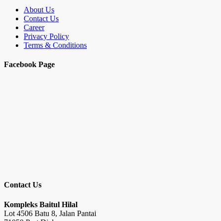
About Us
Contact Us
Career
Privacy Policy
Terms & Conditions
Facebook Page
Contact Us
Kompleks Baitul Hilal
Lot 4506 Batu 8, Jalan Pantai