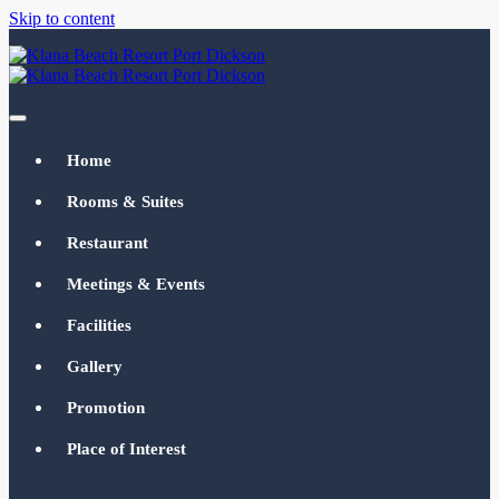
Skip to content
Klana Beach Resort Port Dickson
klanabeachresortpd.com
Home
Rooms & Suites
Restaurant
Meetings & Events
Facilities
Gallery
Promotion
Place of Interest