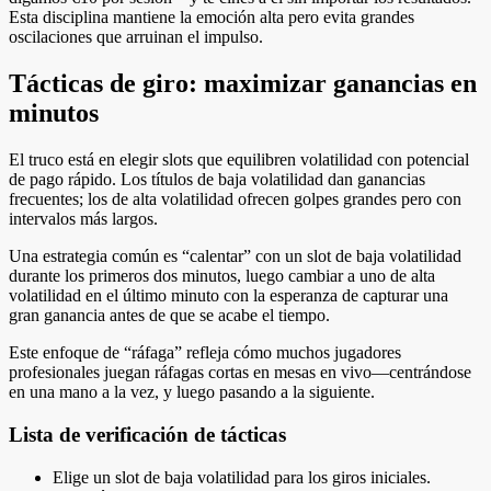
Esta disciplina mantiene la emoción alta pero evita grandes
oscilaciones que arruinan el impulso.
Tácticas de giro: maximizar ganancias en
minutos
El truco está en elegir slots que equilibren volatilidad con potencial
de pago rápido. Los títulos de baja volatilidad dan ganancias
frecuentes; los de alta volatilidad ofrecen golpes grandes pero con
intervalos más largos.
Una estrategia común es “calentar” con un slot de baja volatilidad
durante los primeros dos minutos, luego cambiar a uno de alta
volatilidad en el último minuto con la esperanza de capturar una
gran ganancia antes de que se acabe el tiempo.
Este enfoque de “ráfaga” refleja cómo muchos jugadores
profesionales juegan ráfagas cortas en mesas en vivo—centrándose
en una mano a la vez, y luego pasando a la siguiente.
Lista de verificación de tácticas
Elige un slot de baja volatilidad para los giros iniciales.