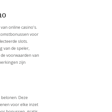
no
van online casino's.
elkomstbonussen voor
ecteerde slots.
 van de speler,
m de voorwaarden van
perkingen zijn
e belonen. Deze
enen voor elke inzet
oor bonussen, gratis