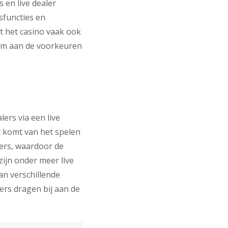
 en live dealer
sfuncties en
dt het casino vaak ook
n om aan de voorkeuren
lers via een live
rt komt van het spelen
lers, waardoor de
zijn onder meer live
aan verschillende
ers dragen bij aan de