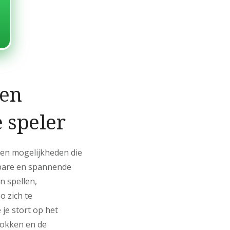
 en
 speler
 en mogelijkheden die
wbare en spannende
n spellen,
o zich te
 je stort op het
gokken en de