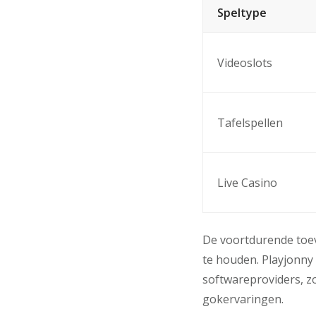
Speltype
Videoslots
Tafelspellen
Live Casino
De voortdurende toevo
te houden. Playjonny
softwareproviders, z
gokervaringen.