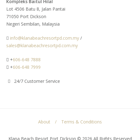
Kompleks Baitul Hilal
Lot 4506 Batu 8, Jalan Pantai
71050 Port Dickson
Negeri Sembilan, Malaysia
info@klanabeachresortpd.com.my
/
sales@klanabeachresortpd.com.my
+
606-648 7888
+
606-648 7999
24/7 Customer Service
About
Terms & Conditions
Klana Beach Resort Port Dickson © 2026 All Rights Reserved