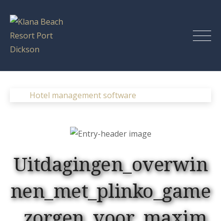
Skip
to
content
Klana Beach
Resort Port
Dickson
Hotel management software
Uitdagingen_overwin
nen_met_plinko_game
_zorgen_voor_maxim