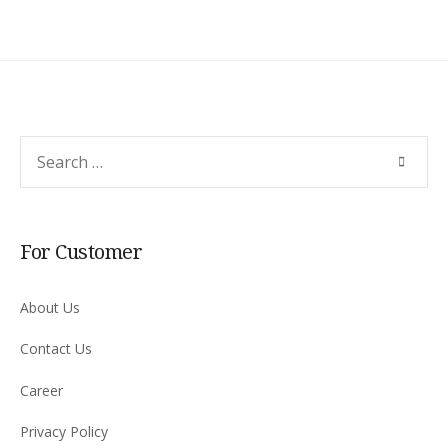
Search
SEARC
for:
For Customer
About Us
Contact Us
Career
Privacy Policy