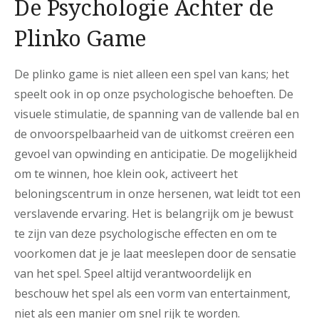
De Psychologie Achter de
Plinko Game
De plinko game is niet alleen een spel van kans; het
speelt ook in op onze psychologische behoeften. De
visuele stimulatie, de spanning van de vallende bal en
de onvoorspelbaarheid van de uitkomst creëren een
gevoel van opwinding en anticipatie. De mogelijkheid
om te winnen, hoe klein ook, activeert het
beloningscentrum in onze hersenen, wat leidt tot een
verslavende ervaring. Het is belangrijk om je bewust
te zijn van deze psychologische effecten en om te
voorkomen dat je je laat meeslepen door de sensatie
van het spel. Speel altijd verantwoordelijk en
beschouw het spel als een vorm van entertainment,
niet als een manier om snel rijk te worden.