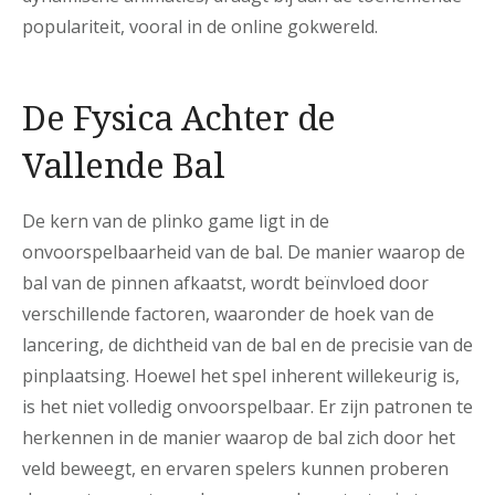
populariteit, vooral in de online gokwereld.
De Fysica Achter de
Vallende Bal
De kern van de plinko game ligt in de
onvoorspelbaarheid van de bal. De manier waarop de
bal van de pinnen afkaatst, wordt beïnvloed door
verschillende factoren, waaronder de hoek van de
lancering, de dichtheid van de bal en de precisie van de
pinplaatsing. Hoewel het spel inherent willekeurig is,
is het niet volledig onvoorspelbaar. Er zijn patronen te
herkennen in de manier waarop de bal zich door het
veld beweegt, en ervaren spelers kunnen proberen