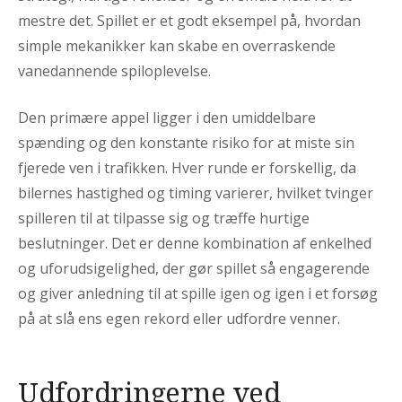
mestre det. Spillet er et godt eksempel på, hvordan
simple mekanikker kan skabe en overraskende
vanedannende spiloplevelse.
Den primære appel ligger i den umiddelbare
spænding og den konstante risiko for at miste sin
fjerede ven i trafikken. Hver runde er forskellig, da
bilernes hastighed og timing varierer, hvilket tvinger
spilleren til at tilpasse sig og træffe hurtige
beslutninger. Det er denne kombination af enkelhed
og uforudsigelighed, der gør spillet så engagerende
og giver anledning til at spille igen og igen i et forsøg
på at slå ens egen rekord eller udfordre venner.
Udfordringerne ved