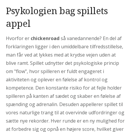
Psykologien bag spillets
appel
Hvorfor er
chickenroad
så vanedannende? En del af
forklaringen ligger i den umiddelbare tilfredsstillelse,
man får ved at lykkes med at krydse vejen uden at
blive ramt. Spillet udnytter det psykologiske princip
om "flow", hvor spilleren er fuldt engageret i
aktiviteten og oplever en følelse af kontrol og
kompetence. Den konstante risiko for at fejle holder
spilleren på kanten af sædet og skaber en følelse af
spænding og adrenalin. Desuden appellerer spillet til
vores naturlige trang til at overvinde udfordringer og
sætte nye rekorder. Hver runde er en ny mulighed for
at forbedre sig og opnå en højere score, hvilket giver