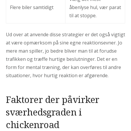
Flere biler samtidigt
åbenlyse hul, vær parat
til at stoppe.
Ud over at anvende disse strategier er det også vigtigt
at være opmærksom på sine egne reaktionsevner. Jo
mere man spiller, jo bedre bliver man til at forudse
trafikken og træffe hurtige beslutninger. Det er en
form for mental træning, der kan overføres til andre
situationer, hvor hurtig reaktion er afgørende.
Faktorer der påvirker
sværhedsgraden i
chickenroad