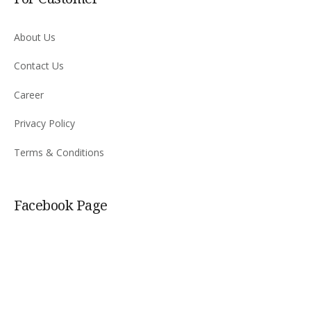
About Us
Contact Us
Career
Privacy Policy
Terms & Conditions
Facebook Page