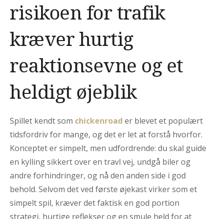
risikoen for trafik
kræver hurtig
reaktionsevne og et
heldigt øjeblik
Spillet kendt som
chickenroad
er blevet et populært
tidsfordriv for mange, og det er let at forstå hvorfor.
Konceptet er simpelt, men udfordrende: du skal guide
en kylling sikkert over en travl vej, undgå biler og
andre forhindringer, og nå den anden side i god
behold. Selvom det ved første øjekast virker som et
simpelt spil, kræver det faktisk en god portion
strategi, hurtige reflekser og en smule held for at