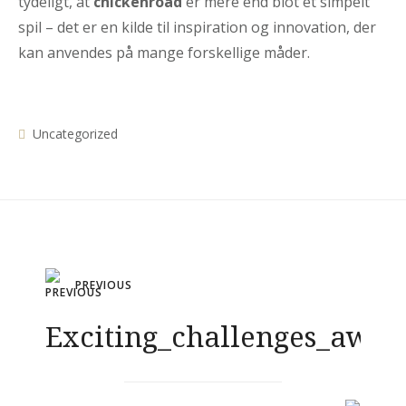
tydeligt, at
chickenroad
er mere end blot et simpelt
spil – det er en kilde til inspiration og innovation, der
kan anvendes på mange forskellige måder.
Uncategorized
Post
PREVIOUS
navigation
Exciting_challenges_await