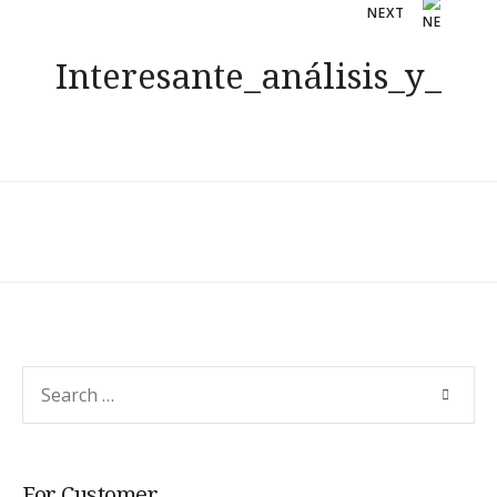
NEXT
Interesante_análisis_y_v
Search
SEARC
for:
For Customer