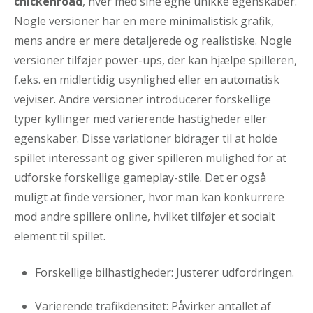
chickenroad
, hver med sine egne unikke egenskaber.
Nogle versioner har en mere minimalistisk grafik,
mens andre er mere detaljerede og realistiske. Nogle
versioner tilføjer power-ups, der kan hjælpe spilleren,
f.eks. en midlertidig usynlighed eller en automatisk
vejviser. Andre versioner introducerer forskellige
typer kyllinger med varierende hastigheder eller
egenskaber. Disse variationer bidrager til at holde
spillet interessant og giver spilleren mulighed for at
udforske forskellige gameplay-stile. Det er også
muligt at finde versioner, hvor man kan konkurrere
mod andre spillere online, hvilket tilføjer et socialt
element til spillet.
Forskellige bilhastigheder: Justerer udfordringen.
Varierende trafikdensitet: Påvirker antallet af