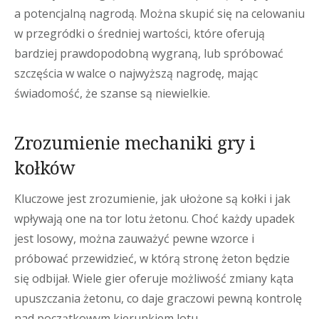
a potencjalną nagrodą. Można skupić się na celowaniu
w przegródki o średniej wartości, które oferują
bardziej prawdopodobną wygraną, lub spróbować
szczęścia w walce o najwyższą nagrodę, mając
świadomość, że szanse są niewielkie.
Zrozumienie mechaniki gry i
kołków
Kluczowe jest zrozumienie, jak ułożone są kołki i jak
wpływają one na tor lotu żetonu. Choć każdy upadek
jest losowy, można zauważyć pewne wzorce i
próbować przewidzieć, w którą stronę żeton będzie
się odbijał. Wiele gier oferuje możliwość zmiany kąta
upuszczania żetonu, co daje graczowi pewną kontrolę
nad początkowym kierunkiem lotu.