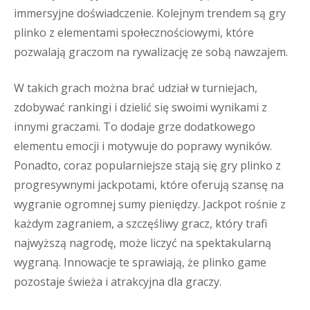
immersyjne doświadczenie. Kolejnym trendem są gry
plinko z elementami społecznościowymi, które
pozwalają graczom na rywalizację ze sobą nawzajem.
W takich grach można brać udział w turniejach,
zdobywać rankingi i dzielić się swoimi wynikami z
innymi graczami. To dodaje grze dodatkowego
elementu emocji i motywuje do poprawy wyników.
Ponadto, coraz popularniejsze stają się gry plinko z
progresywnymi jackpotami, które oferują szansę na
wygranie ogromnej sumy pieniędzy. Jackpot rośnie z
każdym zagraniem, a szczęśliwy gracz, który trafi
najwyższą nagrodę, może liczyć na spektakularną
wygraną. Innowacje te sprawiają, że plinko game
pozostaje świeża i atrakcyjna dla graczy.