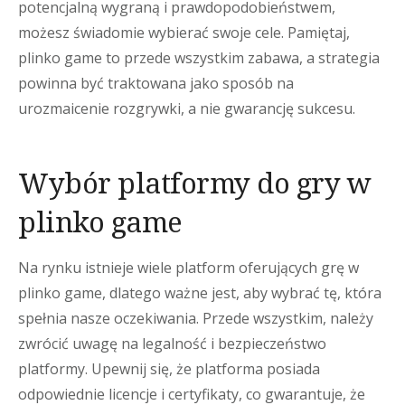
potencjalną wygraną i prawdopodobieństwem,
możesz świadomie wybierać swoje cele. Pamiętaj,
plinko game to przede wszystkim zabawa, a strategia
powinna być traktowana jako sposób na
urozmaicenie rozgrywki, a nie gwarancję sukcesu.
Wybór platformy do gry w
plinko game
Na rynku istnieje wiele platform oferujących grę w
plinko game, dlatego ważne jest, aby wybrać tę, która
spełnia nasze oczekiwania. Przede wszystkim, należy
zwrócić uwagę na legalność i bezpieczeństwo
platformy. Upewnij się, że platforma posiada
odpowiednie licencje i certyfikaty, co gwarantuje, że