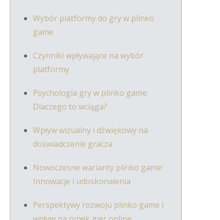
Wybór platformy do gry w plinko
game
Czynniki wpływające na wybór
platformy
Psychologia gry w plinko game:
Dlaczego to wciąga?
Wpływ wizualny i dźwiękowy na
doświadczenie gracza
Nowoczesne warianty plinko game:
Innowacje i udoskonalenia
Perspektywy rozwoju plinko game i
wpływ na rynek gier online