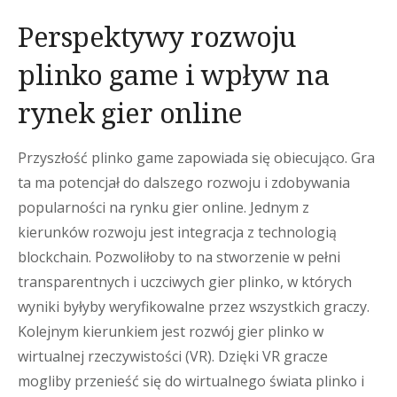
Perspektywy rozwoju
plinko game i wpływ na
rynek gier online
Przyszłość plinko game zapowiada się obiecująco. Gra
ta ma potencjał do dalszego rozwoju i zdobywania
popularności na rynku gier online. Jednym z
kierunków rozwoju jest integracja z technologią
blockchain. Pozwoliłoby to na stworzenie w pełni
transparentnych i uczciwych gier plinko, w których
wyniki byłyby weryfikowalne przez wszystkich graczy.
Kolejnym kierunkiem jest rozwój gier plinko w
wirtualnej rzeczywistości (VR). Dzięki VR gracze
mogliby przenieść się do wirtualnego świata plinko i