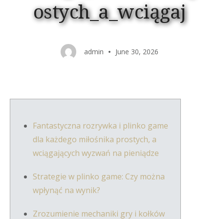
ostych_a_wciągaj
admin
June 30, 2026
Fantastyczna rozrywka i plinko game
dla każdego miłośnika prostych, a
wciągających wyzwań na pieniądze
Strategie w plinko game: Czy można
wpłynąć na wynik?
Zrozumienie mechaniki gry i kołków