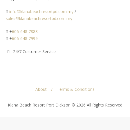
info@klanabeachresortpd.com.my
/
sales@klanabeachresortpd.com.my
+
606-648 7888
+
606-648 7999
24/7 Customer Service
About
Terms & Conditions
Klana Beach Resort Port Dickson © 2026 All Rights Reserved