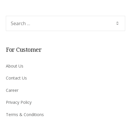
Search
SEARC
for:
For Customer
About Us
Contact Us
Career
Privacy Policy
Terms & Conditions