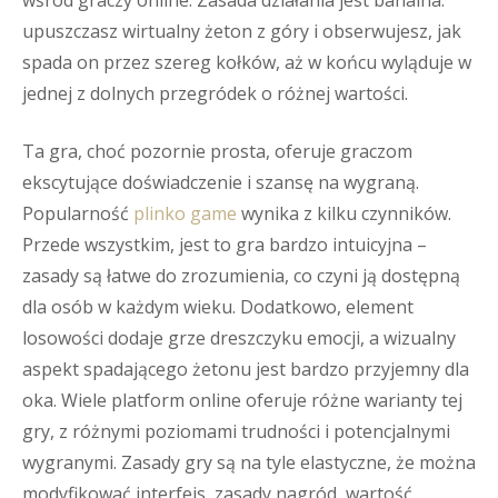
wśród graczy online. Zasada działania jest banalna:
upuszczasz wirtualny żeton z góry i obserwujesz, jak
spada on przez szereg kołków, aż w końcu wyląduje w
jednej z dolnych przegródek o różnej wartości.
Ta gra, choć pozornie prosta, oferuje graczom
ekscytujące doświadczenie i szansę na wygraną.
Popularność
plinko game
wynika z kilku czynników.
Przede wszystkim, jest to gra bardzo intuicyjna –
zasady są łatwe do zrozumienia, co czyni ją dostępną
dla osób w każdym wieku. Dodatkowo, element
losowości dodaje grze dreszczyku emocji, a wizualny
aspekt spadającego żetonu jest bardzo przyjemny dla
oka. Wiele platform online oferuje różne warianty tej
gry, z różnymi poziomami trudności i potencjalnymi
wygranymi. Zasady gry są na tyle elastyczne, że można
modyfikować interfejs, zasady nagród, wartość