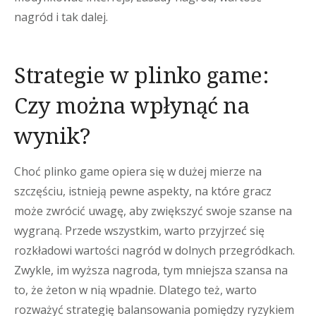
nagród i tak dalej.
Strategie w plinko game:
Czy można wpłynąć na
wynik?
Choć plinko game opiera się w dużej mierze na
szczęściu, istnieją pewne aspekty, na które gracz
może zwrócić uwagę, aby zwiększyć swoje szanse na
wygraną. Przede wszystkim, warto przyjrzeć się
rozkładowi wartości nagród w dolnych przegródkach.
Zwykle, im wyższa nagroda, tym mniejsza szansa na
to, że żeton w nią wpadnie. Dlatego też, warto
rozważyć strategię balansowania pomiędzy ryzykiem