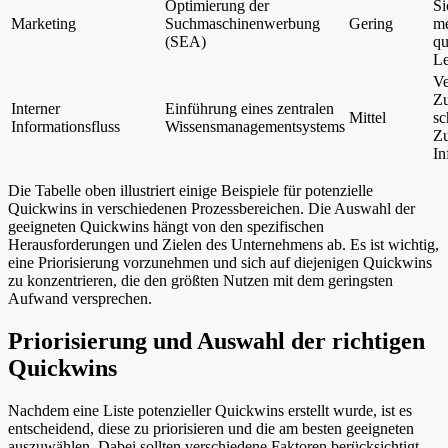
Optimierung der
Si
Marketing
Suchmaschinenwerbung
Gering
m
(SEA)
qu
L
Ve
Zu
Interner
Einführung eines zentralen
Mittel
sc
Informationsfluss
Wissensmanagementsystems
Zu
In
Die Tabelle oben illustriert einige Beispiele für potenzielle
Quickwins in verschiedenen Prozessbereichen. Die Auswahl der
geeigneten Quickwins hängt von den spezifischen
Herausforderungen und Zielen des Unternehmens ab. Es ist wichtig,
eine Priorisierung vorzunehmen und sich auf diejenigen Quickwins
zu konzentrieren, die den größten Nutzen mit dem geringsten
Aufwand versprechen.
Priorisierung und Auswahl der richtigen
Quickwins
Nachdem eine Liste potenzieller Quickwins erstellt wurde, ist es
entscheidend, diese zu priorisieren und die am besten geeigneten
auszuwählen. Dabei sollten verschiedene Faktoren berücksichtigt