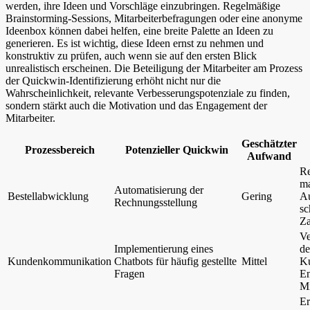
werden, ihre Ideen und Vorschläge einzubringen. Regelmäßige
Brainstorming-Sessions, Mitarbeiterbefragungen oder eine anonyme
Ideenbox können dabei helfen, eine breite Palette an Ideen zu
generieren. Es ist wichtig, diese Ideen ernst zu nehmen und
konstruktiv zu prüfen, auch wenn sie auf den ersten Blick
unrealistisch erscheinen. Die Beteiligung der Mitarbeiter am Prozess
der Quickwin-Identifizierung erhöht nicht nur die
Wahrscheinlichkeit, relevante Verbesserungspotenziale zu finden,
sondern stärkt auch die Motivation und das Engagement der
Mitarbeiter.
Geschätzter
Prozessbereich
Potenzieller Quickwin
Aufwand
Re
ma
Automatisierung der
Bestellabwicklung
Gering
A
Rechnungsstellung
sc
Z
Ve
Implementierung eines
de
Kundenkommunikation
Chatbots für häufig gestellte
Mittel
Ku
Fragen
En
Mi
Er