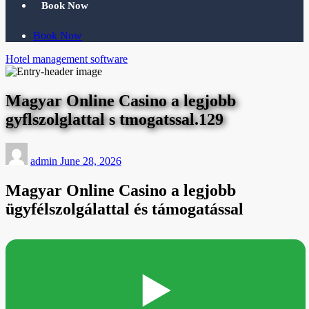
Book Now
Book Now
Hotel management software
Magyar Online Casino a legjobb
gyflszolglattal s tmogatssal.129
admin
June 28, 2026
Magyar Online Casino a legjobb
ügyfélszolgálattal és támogatással
▶️