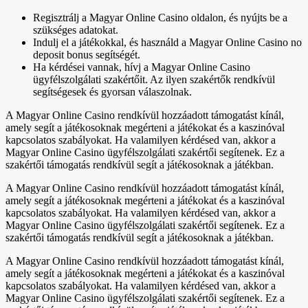
Regisztrálj a Magyar Online Casino oldalon, és nyújts be a
szükséges adatokat.
Indulj el a játékokkal, és használd a Magyar Online Casino no
deposit bonus segítségét.
Ha kérdései vannak, hívj a Magyar Online Casino
ügyfélszolgálati szakértőit. Az ilyen szakértők rendkívül
segítségesek és gyorsan válaszolnak.
A Magyar Online Casino rendkívül hozzáadott támogatást kínál,
amely segít a játékosoknak megérteni a játékokat és a kaszinóval
kapcsolatos szabályokat. Ha valamilyen kérdésed van, akkor a
Magyar Online Casino ügyfélszolgálati szakértői segítenek. Ez a
szakértői támogatás rendkívül segít a játékosoknak a játékban.
A Magyar Online Casino rendkívül hozzáadott támogatást kínál,
amely segít a játékosoknak megérteni a játékokat és a kaszinóval
kapcsolatos szabályokat. Ha valamilyen kérdésed van, akkor a
Magyar Online Casino ügyfélszolgálati szakértői segítenek. Ez a
szakértői támogatás rendkívül segít a játékosoknak a játékban.
A Magyar Online Casino rendkívül hozzáadott támogatást kínál,
amely segít a játékosoknak megérteni a játékokat és a kaszinóval
kapcsolatos szabályokat. Ha valamilyen kérdésed van, akkor a
Magyar Online Casino ügyfélszolgálati szakértői segítenek. Ez a