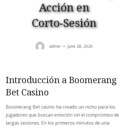
Acción en
Corto‑Sesión
admin
June 28, 2026
Introducción a Boomerang
Bet Casino
Boomerang Bet casino ha creado un nicho para los
jugadores que buscan emoción sin el compromiso de
largas sesiones. En los primeros minutos de una