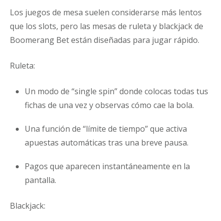
Los juegos de mesa suelen considerarse más lentos
que los slots, pero las mesas de ruleta y blackjack de
Boomerang Bet están diseñadas para jugar rápido.
Ruleta:
Un modo de “single spin” donde colocas todas tus
fichas de una vez y observas cómo cae la bola.
Una función de “límite de tiempo” que activa
apuestas automáticas tras una breve pausa.
Pagos que aparecen instantáneamente en la
pantalla.
Blackjack: