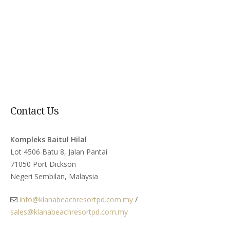
Contact Us
Kompleks Baitul Hilal
Lot 4506 Batu 8, Jalan Pantai
71050 Port Dickson
Negeri Sembilan, Malaysia
info@klanabeachresortpd.com.my
/
sales@klanabeachresortpd.com.my