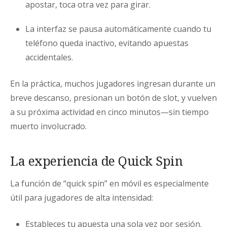
apostar, toca otra vez para girar.
La interfaz se pausa automáticamente cuando tu
teléfono queda inactivo, evitando apuestas
accidentales.
En la práctica, muchos jugadores ingresan durante un
breve descanso, presionan un botón de slot, y vuelven
a su próxima actividad en cinco minutos—sin tiempo
muerto involucrado.
La experiencia de Quick Spin
La función de “quick spin” en móvil es especialmente
útil para jugadores de alta intensidad:
Estableces tu apuesta una sola vez por sesión.