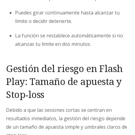
Puedes girar continuamente hasta alcanzar tu
límite o decidir detenerte.
La función se restablece automáticamente si no
alcanzas tu límite en dos minutos.
Gestión del riesgo en Flash
Play: Tamaño de apuesta y
Stop‑loss
Debido a que las sesiones cortas se centran en
resultados inmediatos, la gestión del riesgo depende
de un tamaño de apuesta simple y umbrales claros de