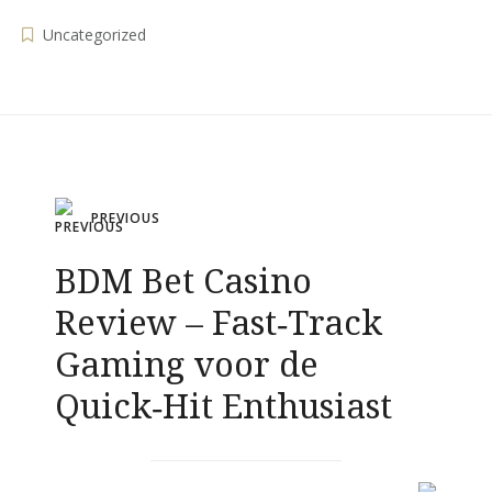
Uncategorized
Post
PREVIOUS
navigation
BDM Bet Casino
Review – Fast‑Track
Gaming voor de
Quick‑Hit Enthusiast