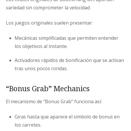
variedad sin comprometer la velocidad.
Los juegos originales suelen presentar:
Mecánicas simplificadas que permiten entender
los objetivos al instante.
Activadores rápidos de bonificación que se activan
tras unos pocos rondas.
“Bonus Grab” Mechanics
El mecanismo de “Bonus Grab” funciona así:
Giras hasta que aparece el símbolo de bonus en
los carretes.