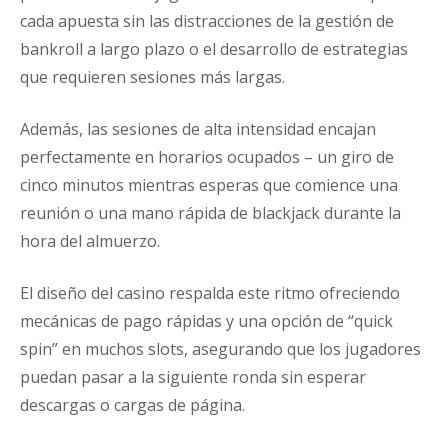
cada apuesta sin las distracciones de la gestión de
bankroll a largo plazo o el desarrollo de estrategias
que requieren sesiones más largas.
Además, las sesiones de alta intensidad encajan
perfectamente en horarios ocupados – un giro de
cinco minutos mientras esperas que comience una
reunión o una mano rápida de blackjack durante la
hora del almuerzo.
El diseño del casino respalda este ritmo ofreciendo
mecánicas de pago rápidas y una opción de “quick
spin” en muchos slots, asegurando que los jugadores
puedan pasar a la siguiente ronda sin esperar
descargas o cargas de página.