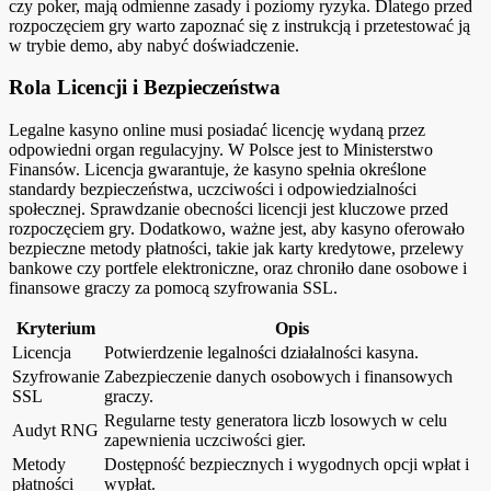
czy poker, mają odmienne zasady i poziomy ryzyka. Dlatego przed
rozpoczęciem gry warto zapoznać się z instrukcją i przetestować ją
w trybie demo, aby nabyć doświadczenie.
Rola Licencji i Bezpieczeństwa
Legalne kasyno online musi posiadać licencję wydaną przez
odpowiedni organ regulacyjny. W Polsce jest to Ministerstwo
Finansów. Licencja gwarantuje, że kasyno spełnia określone
standardy bezpieczeństwa, uczciwości i odpowiedzialności
społecznej. Sprawdzanie obecności licencji jest kluczowe przed
rozpoczęciem gry. Dodatkowo, ważne jest, aby kasyno oferowało
bezpieczne metody płatności, takie jak karty kredytowe, przelewy
bankowe czy portfele elektroniczne, oraz chroniło dane osobowe i
finansowe graczy za pomocą szyfrowania SSL.
Kryterium
Opis
Licencja
Potwierdzenie legalności działalności kasyna.
Szyfrowanie
Zabezpieczenie danych osobowych i finansowych
SSL
graczy.
Regularne testy generatora liczb losowych w celu
Audyt RNG
zapewnienia uczciwości gier.
Metody
Dostępność bezpiecznych i wygodnych opcji wpłat i
płatności
wypłat.