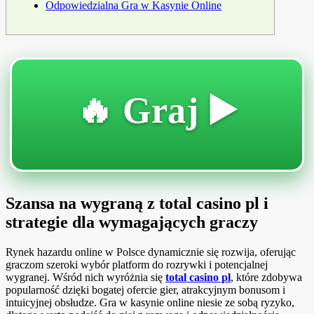
Odpowiedzialna Gra w Kasynie Online
🔥 Graj ▶️
Szansa na wygraną z total casino pl i
strategie dla wymagających graczy
Rynek hazardu online w Polsce dynamicznie się rozwija, oferując
graczom szeroki wybór platform do rozrywki i potencjalnej
wygranej. Wśród nich wyróżnia się
total casino pl
, które zdobywa
popularność dzięki bogatej ofercie gier, atrakcyjnym bonusom i
intuicyjnej obsłudze. Gra w kasynie online niesie ze sobą ryzyko,