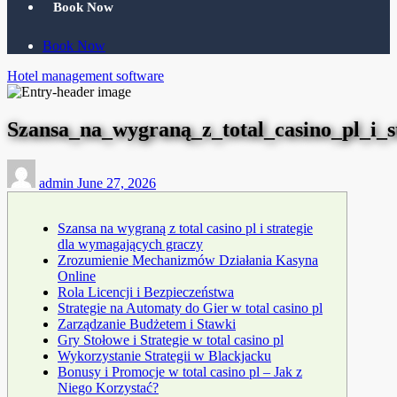
Book Now
Book Now
Hotel management software
Szansa_na_wygraną_z_total_casino_pl_i_
admin
June 27, 2026
Szansa na wygraną z total casino pl i strategie
dla wymagających graczy
Zrozumienie Mechanizmów Działania Kasyna
Online
Rola Licencji i Bezpieczeństwa
Strategie na Automaty do Gier w total casino pl
Zarządzanie Budżetem i Stawki
Gry Stołowe i Strategie w total casino pl
Wykorzystanie Strategii w Blackjacku
Bonusy i Promocje w total casino pl – Jak z
Niego Korzystać?