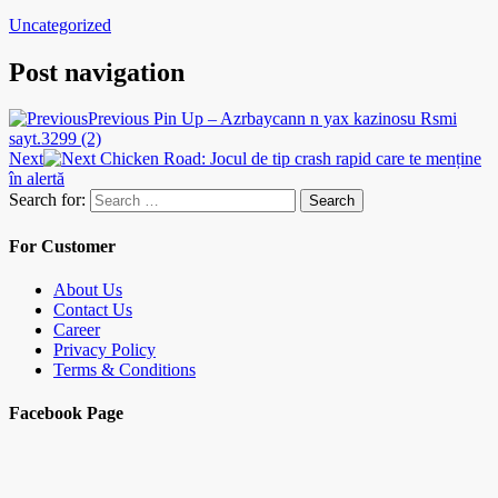
Uncategorized
Post navigation
Previous
Pin Up – Azrbaycann n yax kazinosu Rsmi
sayt.3299 (2)
Next
Chicken Road: Jocul de tip crash rapid care te menține
în alertă
Search for:
Search
For Customer
About Us
Contact Us
Career
Privacy Policy
Terms & Conditions
Facebook Page