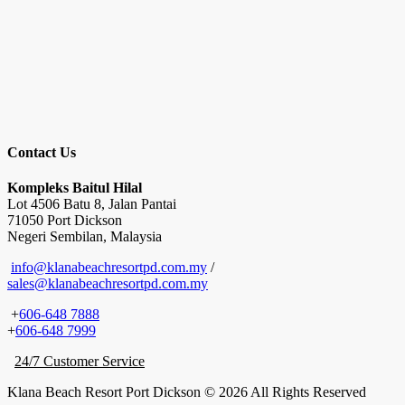
Contact Us
Kompleks Baitul Hilal
Lot 4506 Batu 8, Jalan Pantai
71050 Port Dickson
Negeri Sembilan, Malaysia
info@klanabeachresortpd.com.my
/
sales@klanabeachresortpd.com.my
+
606-648 7888
+
606-648 7999
24/7 Customer Service
Klana Beach Resort Port Dickson © 2026 All Rights Reserved