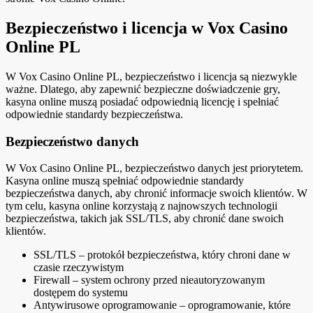
Bezpieczeństwo i licencja w Vox Casino
Online PL
W Vox Casino Online PL, bezpieczeństwo i licencja są niezwykle
ważne. Dlatego, aby zapewnić bezpieczne doświadczenie gry,
kasyna online muszą posiadać odpowiednią licencję i spełniać
odpowiednie standardy bezpieczeństwa.
Bezpieczeństwo danych
W Vox Casino Online PL, bezpieczeństwo danych jest priorytetem.
Kasyna online muszą spełniać odpowiednie standardy
bezpieczeństwa danych, aby chronić informacje swoich klientów. W
tym celu, kasyna online korzystają z najnowszych technologii
bezpieczeństwa, takich jak SSL/TLS, aby chronić dane swoich
klientów.
SSL/TLS – protokół bezpieczeństwa, który chroni dane w
czasie rzeczywistym
Firewall – system ochrony przed nieautoryzowanym
dostępem do systemu
Antywirusowe oprogramowanie – oprogramowanie, które