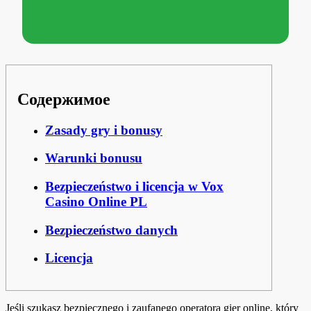
Содержимое
Zasady gry i bonusy
Warunki bonusu
Bezpieczeństwo i licencja w Vox
Casino Online PL
Bezpieczeństwo danych
Licencja
Jeśli szukasz bezpiecznego i zaufanego operatora gier online, który