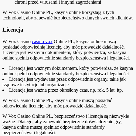
chroni przed wirusami i innymi zagrożeniami
W Vox Casino Online PL, kasyna online korzystają z tych
technologii, aby zapewnić bezpieczeństwo danych swoich klientów.
Licencja
W Vox Casino
casino vox
Online PL, kasyna online muszą
posiadać odpowiednią licencję, aby móc prowadzić działalność.
Licencja jest ważnym dokumentem, który potwierdza, że kasyna
online spełnia odpowiednie standardy bezpieczeństwa i legalności.
Licencja jest ważnym dokumentem, który potwierdza, że kasyna
online spełnia odpowiednie standardy bezpieczeństwa i legalności
Licencja jest wydawana przez odpowiednie organy, takie jak
rządowe instytucje lub organizacje
Licencja jest ważna przez określony czas, np. rok, 5 lat, itp.
W Vox Casino Online PL, kasyna online muszą posiadać
odpowiednią licencję, aby móc prowadzić działalność.
W Vox Casino Online PL, bezpieczeństwo i licencja są niezwykle
ważne. Dlatego, aby zapewnić bezpieczne doświadczenie gry,
kasyna online muszą spełniać odpowiednie standardy
bezpieczeństwa i legalności.