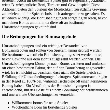
bestehen. Auch für bestehende Spieler gibt es regelmäßig Aktionen,
wie z.B. wöchentliche Boni, Turniere und Gewinnspiele. Diese
Aktionen bieten den Spielern die Möglichkeit, zusätzliche Gewinne
zu erzielen und ihr Spielerlebnis noch aufregender zu gestalten. Es
ist jedoch wichtig, die Bonusbedingungen sorgfältig zu lesen, bevor
man einen Bonus annimmt, da diese oft an bestimmte
Umsatzbedingungen geknüpft sind.
Die Bedingungen für Bonusangebote
Umsatzbedingungen sind ein wichtiger Bestandteil von
Bonusangeboten und sollten von Spielern genau geprüft werden.
Sie bestimmen, wie oft ein Bonusbetrag umgesetzt werden muss,
bevor Gewinne aus dem Bonus ausgezahlt werden können. Die
Umsatzbedingungen können je nach Bonus variieren und umfassen
oft einen bestimmten Faktor, der auf den Bonusbetrag angewendet
wird. Es ist wichtig zu beachten, dass nicht alle Spiele gleich zur
Erfüllung der Umsatzbedingungen beitragen. Spielautomaten tragen
in der Regel zu 100% bei, während Tischspiele oft einen geringeren
Beitrag haben. Ein Verständnis der Bonusbedingungen ist
entscheidend, um das Beste aus einem Bonusangebot herauszuholen
und unerwartete Überraschungen zu vermeiden.
Willkommensbonus für neue Spieler
Wöchentliche Boni für bestehende Spieler