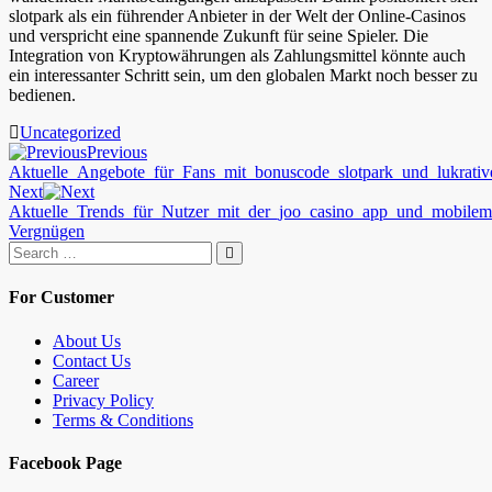
slotpark als ein führender Anbieter in der Welt der Online-Casinos
und verspricht eine spannende Zukunft für seine Spieler. Die
Integration von Kryptowährungen als Zahlungsmittel könnte auch
ein interessanter Schritt sein, um den globalen Markt noch besser zu
bedienen.
Uncategorized
Post
Previous
Aktuelle_Angebote_für_Fans_mit_bonuscode_slotpark_und_lukrative
navigation
Next
Aktuelle_Trends_für_Nutzer_mit_der_joo_casino_app_und_mobilem
Vergnügen
Search
Search
for:
For Customer
About Us
Contact Us
Career
Privacy Policy
Terms & Conditions
Facebook Page