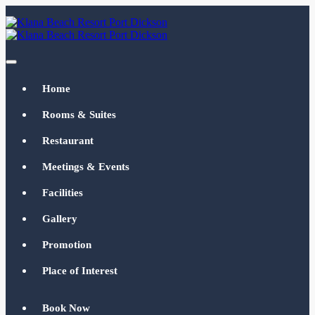
Skip
to
content
Klana Beach Resort Port Dickson
klanabeachresortpd.com
Home
Rooms & Suites
Restaurant
Meetings & Events
Facilities
Gallery
Promotion
Place of Interest
Book Now