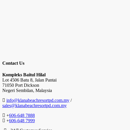
Contact Us
Kompleks Baitul Hilal
Lot 4506 Batu 8, Jalan Pantai
71050 Port Dickson
Negeri Sembilan, Malaysia
info@klanabeachresortpd.com.my
/
sales@klanabeachresortpd.com.my
+
606-648 7888
+
606-648 7999