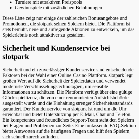
Turniere mit attraktiven Preispools
Gewinnspiele mit zusätzlichen Belohnungen
Diese Liste zeigt nur einige der zahlreichen Bonusangebote und
Promotionen, die slotpark seinen Spielern bietet. Die Plattform ist
stets bemüht, neue und aufregende Aktionen zu entwickeln, um das
Spielerlebnis noch attraktiver zu gestalten.
Sicherheit und Kundenservice bei
slotpark
Sicherheit und ein zuverlässiger Kundenservice sind entscheidende
Faktoren bei der Wahl einer Online-Casino-Plattform. slotpark legt
großen Wert auf die Sicherheit der Spielerdaten und verwendet
modernste Verschlüsselungstechnologien, um sensible
Informationen zu schützen. Die Plattform verfügt über eine gültige
Glücksspiellizenz, die von einer renommierten Aufsichtsbehörde
ausgestellt wurde und die Einhaltung strenger Sicherheitsstandards
garantiert. Der Kundenservice von slotpark ist rund um die Uhr
erreichbar und bietet Unterstützung per E-Mail, Chat und Telefon.
Ein kompetentes und freundliches Support-Team steht den Spielern
bei Fragen und Problemen zur Seite. Eine umfassende FAQ-Sektion
bietet Antworten auf die häufigsten Fragen und hilft den Spielern,
sich schnell zurechtzufinden.