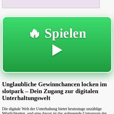
🔥 Spielen
▶️
Unglaubliche Gewinnchancen locken im
slotpark – Dein Zugang zur digitalen
Unterhaltungswelt
Die digitale Welt der Unterhaltung bietet heutzutage unzählige
Möglichkeiten, und eine davon ist das aufregende Universum der