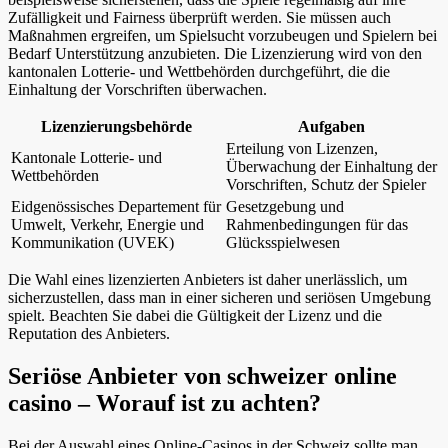
Zufälligkeit und Fairness überprüft werden. Sie müssen auch
Maßnahmen ergreifen, um Spielsucht vorzubeugen und Spielern bei
Bedarf Unterstützung anzubieten. Die Lizenzierung wird von den
kantonalen Lotterie- und Wettbehörden durchgeführt, die die
Einhaltung der Vorschriften überwachen.
Lizenzierungsbehörde
Aufgaben
Erteilung von Lizenzen,
Kantonale Lotterie- und
Überwachung der Einhaltung der
Wettbehörden
Vorschriften, Schutz der Spieler
Eidgenössisches Departement für
Gesetzgebung und
Umwelt, Verkehr, Energie und
Rahmenbedingungen für das
Kommunikation (UVEK)
Glücksspielwesen
Die Wahl eines lizenzierten Anbieters ist daher unerlässlich, um
sicherzustellen, dass man in einer sicheren und seriösen Umgebung
spielt. Beachten Sie dabei die Gültigkeit der Lizenz und die
Reputation des Anbieters.
Seriöse Anbieter von schweizer online
casino – Worauf ist zu achten?
Bei der Auswahl eines Online-Casinos in der Schweiz sollte man