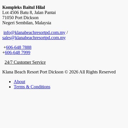
Kompleks Baitul Hilal
Lot 4506 Batu 8, Jalan Pantai
71050 Port Dickson
Negeri Sembilan, Malaysia
info@klanabeachresortpd.com.my
/
sales@klanabeachresortpd.com.my
+
606-648 7888
+
606-648 7999
24/7 Customer Service
Klana Beach Resort Port Dickson © 2026 All Rights Reserved
About
Terms & Conditions