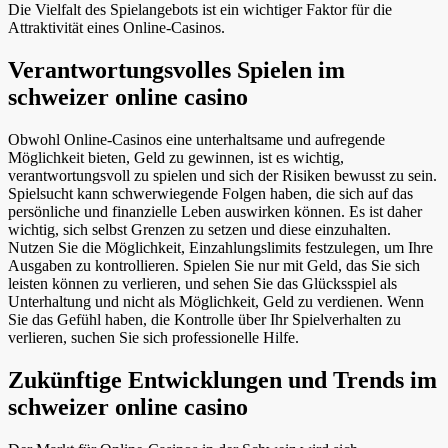
Die Vielfalt des Spielangebots ist ein wichtiger Faktor für die
Attraktivität eines Online-Casinos.
Verantwortungsvolles Spielen im
schweizer online casino
Obwohl Online-Casinos eine unterhaltsame und aufregende
Möglichkeit bieten, Geld zu gewinnen, ist es wichtig,
verantwortungsvoll zu spielen und sich der Risiken bewusst zu sein.
Spielsucht kann schwerwiegende Folgen haben, die sich auf das
persönliche und finanzielle Leben auswirken können. Es ist daher
wichtig, sich selbst Grenzen zu setzen und diese einzuhalten.
Nutzen Sie die Möglichkeit, Einzahlungslimits festzulegen, um Ihre
Ausgaben zu kontrollieren. Spielen Sie nur mit Geld, das Sie sich
leisten können zu verlieren, und sehen Sie das Glücksspiel als
Unterhaltung und nicht als Möglichkeit, Geld zu verdienen. Wenn
Sie das Gefühl haben, die Kontrolle über Ihr Spielverhalten zu
verlieren, suchen Sie sich professionelle Hilfe.
Zukünftige Entwicklungen und Trends im
schweizer online casino