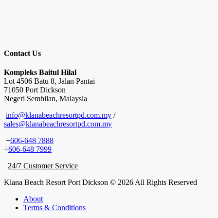
Contact Us
Kompleks Baitul Hilal
Lot 4506 Batu 8, Jalan Pantai
71050 Port Dickson
Negeri Sembilan, Malaysia
info@klanabeachresortpd.com.my
/
sales@klanabeachresortpd.com.my
+
606-648 7888
+
606-648 7999
24/7 Customer Service
Klana Beach Resort Port Dickson © 2026 All Rights Reserved
About
Terms & Conditions