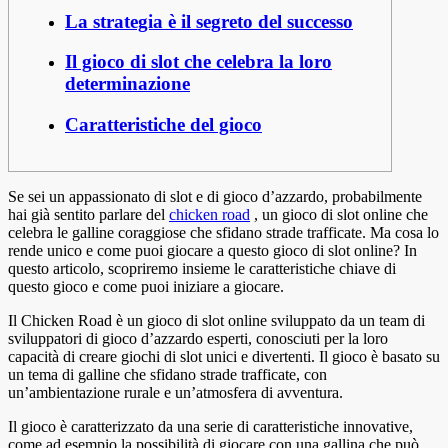
La strategia è il segreto del successo
Il gioco di slot che celebra la loro
determinazione
Caratteristiche del gioco
Se sei un appassionato di slot e di gioco d’azzardo, probabilmente
hai già sentito parlare del
chicken road
, un gioco di slot online che
celebra le galline coraggiose che sfidano strade trafficate. Ma cosa lo
rende unico e come puoi giocare a questo gioco di slot online? In
questo articolo, scopriremo insieme le caratteristiche chiave di
questo gioco e come puoi iniziare a giocare.
Il Chicken Road è un gioco di slot online sviluppato da un team di
sviluppatori di gioco d’azzardo esperti, conosciuti per la loro
capacità di creare giochi di slot unici e divertenti. Il gioco è basato su
un tema di galline che sfidano strade trafficate, con
un’ambientazione rurale e un’atmosfera di avventura.
Il gioco è caratterizzato da una serie di caratteristiche innovative,
come ad esempio la possibilità di giocare con una gallina che può