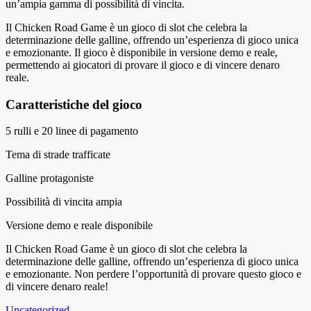
un’ampia gamma di possibilità di vincita.
Il Chicken Road Game è un gioco di slot che celebra la
determinazione delle galline, offrendo un’esperienza di gioco unica
e emozionante. Il gioco è disponibile in versione demo e reale,
permettendo ai giocatori di provare il gioco e di vincere denaro
reale.
Caratteristiche del gioco
5 rulli e 20 linee di pagamento
Tema di strade trafficate
Galline protagoniste
Possibilità di vincita ampia
Versione demo e reale disponibile
Il Chicken Road Game è un gioco di slot che celebra la
determinazione delle galline, offrendo un’esperienza di gioco unica
e emozionante. Non perdere l’opportunità di provare questo gioco e
di vincere denaro reale!
Uncategorized