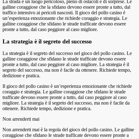
La strada è un luogo pericoloso, pieno di ostacoli e di sorprese. Le
galline coraggiose che la sfidano devono essere pronte a tutto, dal
traffico intensivo ai pericoli nascosti. Il gioco del pollo casino è
un’esperienza emozionante che richiede coraggio e strategia. Le
galline coraggiose che sfidano le strade trafficate devono essere
pronte a tutto, dal caso peggiore al caso migliore.
La strategia è il segreto del successo
La strategia è il segreto del successo nel gioco del pollo casino. Le
galline coraggiose che sfidano le strade trafficate devono essere
pronte a tutto, dal caso peggiore al caso migliore. La strategia è il
segreto del successo, ma non è facile da ottenere. Richiede tempo,
dedizione e pratica.
Il gioco del pollo casino è un’esperienza emozionante che richiede
coraggio e strategia. Le galline coraggiose che sfidano le strade
trafficate devono essere pronte a tutto, dal caso peggiore al caso
migliore. La strategia è il segreto del successo, ma non è facile da
ottenere. Richiede tempo, dedizione e pratica.
Non arrenderti mai
Non arrenderti mai è la regola del gioco del pollo casino. Le galline
coraggiose che sfidano le strade trafficate devono essere pronte a