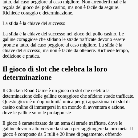
tutto, dal caso peggiore al caso migliore. Non arrenderti mai è la
regola del gioco del pollo casino, ma non è facile da seguire.
Richiede coraggio e determinazione.
La sfida è la chiave del successo
La sfida è la chiave del successo nel gioco del pollo casino. Le
galline coraggiose che sfidano le strade trafficate devono essere
pronte a tutto, dal caso peggiore al caso migliore. La sfida è la
chiave del successo, ma non è facile da ottenere. Richiede tempo,
dedizione e pratica.
Il gioco di slot che celebra la loro
determinazione
Il Chicken Road Game è un gioco di slot che celebra la
determinazione delle galline coraggiose che sfidano strade trafficate.
Questo gioco è un’opportunità unica per gli appassionati di slot di
casino online di immergersi in un mondo di avventura e azione,
dove le galline sono le protagoniste.
Il gioco è caratterizzato da un tema di strade trafficate, dove le
galline devono attraversare la strada per raggiungere la loro meta. Il
gioco è composto da 5 rulli e 20 linee di pagamento, offrendo