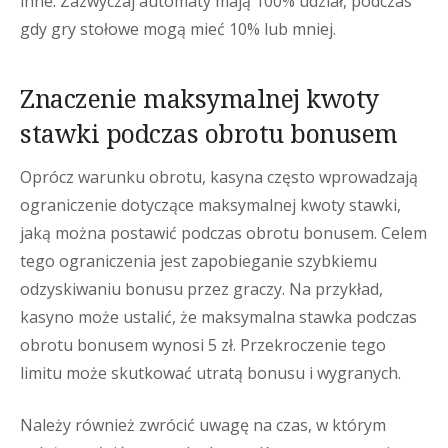
inne. Zazwyczaj automaty mają 100% udział, podczas
gdy gry stołowe mogą mieć 10% lub mniej.
Znaczenie maksymalnej kwoty
stawki podczas obrotu bonusem
Oprócz warunku obrotu, kasyna często wprowadzają
ograniczenie dotyczące maksymalnej kwoty stawki,
jaką można postawić podczas obrotu bonusem. Celem
tego ograniczenia jest zapobieganie szybkiemu
odzyskiwaniu bonusu przez graczy. Na przykład,
kasyno może ustalić, że maksymalna stawka podczas
obrotu bonusem wynosi 5 zł. Przekroczenie tego
limitu może skutkować utratą bonusu i wygranych.
Należy również zwrócić uwagę na czas, w którym