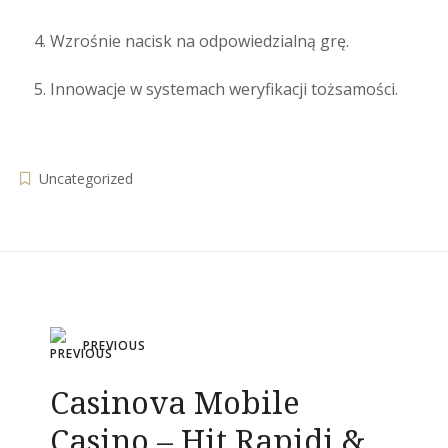
Wzrośnie nacisk na odpowiedzialną grę.
Innowacje w systemach weryfikacji tożsamości.
Uncategorized
Post
PREVIOUS
navigation
Casinova Mobile
Casino – Hit Rapidi &