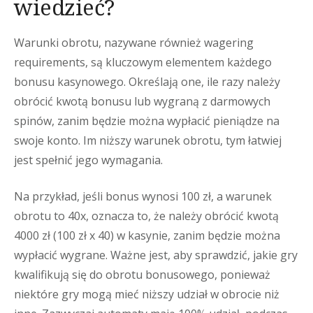
wiedzieć?
Warunki obrotu, nazywane również wagering
requirements, są kluczowym elementem każdego
bonusu kasynowego. Określają one, ile razy należy
obrócić kwotą bonusu lub wygraną z darmowych
spinów, zanim będzie można wypłacić pieniądze na
swoje konto. Im niższy warunek obrotu, tym łatwiej
jest spełnić jego wymagania.
Na przykład, jeśli bonus wynosi 100 zł, a warunek
obrotu to 40x, oznacza to, że należy obrócić kwotą
4000 zł (100 zł x 40) w kasynie, zanim będzie można
wypłacić wygrane. Ważne jest, aby sprawdzić, jakie gry
kwalifikują się do obrotu bonusowego, ponieważ
niektóre gry mogą mieć niższy udział w obrocie niż