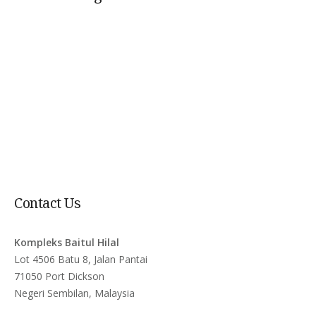
Contact Us
Kompleks Baitul Hilal
Lot 4506 Batu 8, Jalan Pantai
71050 Port Dickson
Negeri Sembilan, Malaysia