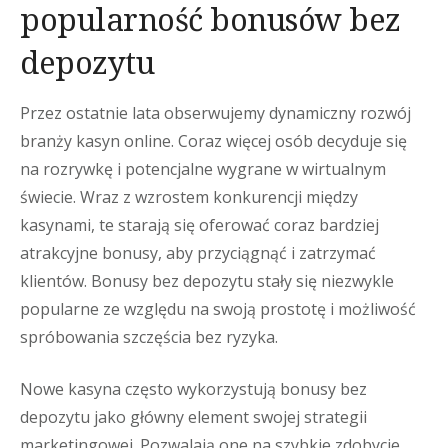
popularność bonusów bez
depozytu
Przez ostatnie lata obserwujemy dynamiczny rozwój
branży kasyn online. Coraz więcej osób decyduje się
na rozrywkę i potencjalne wygrane w wirtualnym
świecie. Wraz z wzrostem konkurencji między
kasynami, te starają się oferować coraz bardziej
atrakcyjne bonusy, aby przyciągnąć i zatrzymać
klientów. Bonusy bez depozytu stały się niezwykle
popularne ze względu na swoją prostotę i możliwość
spróbowania szczęścia bez ryzyka.
Nowe kasyna często wykorzystują bonusy bez
depozytu jako główny element swojej strategii
marketingowej. Pozwalają one na szybkie zdobycie