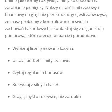
online jako formy rozrywki, a nie jako sposobu na
zarabianie pieniędzy. Należy ustalić limit czasowy i
finansowy na grę i nie przekraczać go. Jeśli zauważysz,
że masz problemy z kontrolowaniem swoich
zachowań hazardowych, skontaktuj się z organizacją
pomocową, która oferuje wsparcie i poradnictwo.
Wybieraj licencjonowane kasyna.
Ustalaj budżet i limity czasowe.
Czytaj regulamin bonusów.
Korzystaj z silnych haseł.
Grając, myśl o rozrywce, nie zarobku.