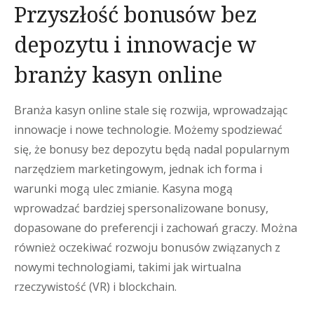
Przyszłość bonusów bez
depozytu i innowacje w
branży kasyn online
Branża kasyn online stale się rozwija, wprowadzając
innowacje i nowe technologie. Możemy spodziewać
się, że bonusy bez depozytu będą nadal popularnym
narzędziem marketingowym, jednak ich forma i
warunki mogą ulec zmianie. Kasyna mogą
wprowadzać bardziej spersonalizowane bonusy,
dopasowane do preferencji i zachowań graczy. Można
również oczekiwać rozwoju bonusów związanych z
nowymi technologiami, takimi jak wirtualna
rzeczywistość (VR) i blockchain.