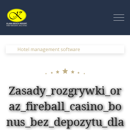
Skip
to
content
Klana Beach Resort Port
Dickson
Hotel management software
Zasady_rozgrywki_or
az_fireball_casino_bo
nus_bez_depozytu_dla