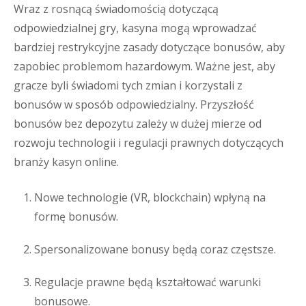
Wraz z rosnącą świadomością dotyczącą
odpowiedzialnej gry, kasyna mogą wprowadzać
bardziej restrykcyjne zasady dotyczące bonusów, aby
zapobiec problemom hazardowym. Ważne jest, aby
gracze byli świadomi tych zmian i korzystali z
bonusów w sposób odpowiedzialny. Przyszłość
bonusów bez depozytu zależy w dużej mierze od
rozwoju technologii i regulacji prawnych dotyczących
branży kasyn online.
Nowe technologie (VR, blockchain) wpłyną na
formę bonusów.
Spersonalizowane bonusy będą coraz częstsze.
Regulacje prawne będą kształtować warunki
bonusowe.