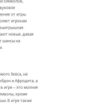
ых символов,
Звуковое
ение от игры.
воляет игрокам
т выигрышная
дают новые, давая
т шансы на
м.
мого Зевса, на
ейдон и Афродита, а
в игре – это молния
символы, кроме
ши. В игре также