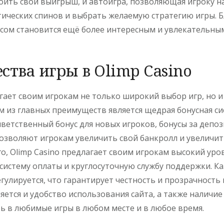
ить свой выигрыш, и автоигра, позволяющая игроку н
ических спинов и выбрать желаемую стратегию игры. Б
всом становится ещё более интересным и увлекательны
тва игры в Olimp Casino
агает своим игрокам не только широкий выбор игр, но 
 из главных преимуществ является щедрая бонусная си
иветственный бонус для новых игроков, бонусы за депоз
позволяют игрокам увеличить свой банкролл и увеличи
о, Olimp Casino предлагает своим игрокам высокий уро
систему оплаты и круглосуточную службу поддержки. К
гулируется, что гарантирует честность и прозрачность
ется и удобство использования сайта, а также наличие
 в любимые игры в любом месте и в любое время.