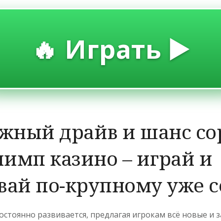
🔥 Играть ▶️
жный драйв и шанс со
лимп казино – играй и
ай по-крупному уже с
остоянно развивается, предлагая игрокам всё новые и