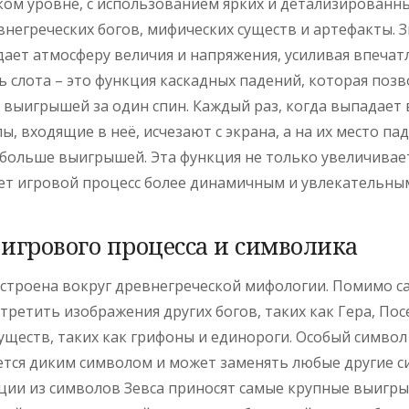
ом уровне, с использованием ярких и детализированн
егреческих богов, мифических существ и артефакты. 
ает атмосферу величия и напряжения, усиливая впечатл
ь слота – это функция каскадных падений, которая поз
 выигрышей за один спин. Каждый раз, когда выпадае
, входящие в неё, исчезают с экрана, а на их место па
больше выигрышей. Эта функция не только увеличивае
ет игровой процесс более динамичным и увлекательны
 игрового процесса и символика
строена вокруг древнегреческой мифологии. Помимо са
третить изображения других богов, таких как Гера, Пос
уществ, таких как грифоны и единороги. Особый символ 
яется диким символом и может заменять любые другие 
ции из символов Зевса приносят самые крупные выигры