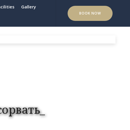
cilities
Gallery
BOOK NOW
орвать_