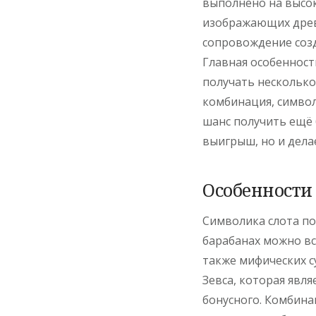
выполнено на высок
изображающих древн
сопровождение созд
Главная особенност
получать несколько
комбинация, символы
шанс получить ещё 
выигрыш, но и дела
Особенности
Символика слота по
барабанах можно вс
также мифических с
Зевса, которая явл
бонусного. Комбина