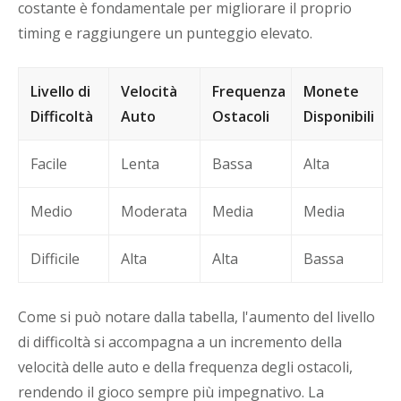
costante è fondamentale per migliorare il proprio
timing e raggiungere un punteggio elevato.
Livello di
Velocità
Frequenza
Monete
Difficoltà
Auto
Ostacoli
Disponibili
Facile
Lenta
Bassa
Alta
Medio
Moderata
Media
Media
Difficile
Alta
Alta
Bassa
Come si può notare dalla tabella, l'aumento del livello
di difficoltà si accompagna a un incremento della
velocità delle auto e della frequenza degli ostacoli,
rendendo il gioco sempre più impegnativo. La