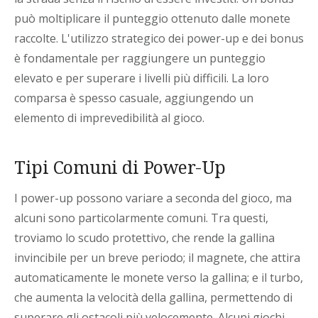
può moltiplicare il punteggio ottenuto dalle monete
raccolte. L'utilizzo strategico dei power-up e dei bonus
è fondamentale per raggiungere un punteggio
elevato e per superare i livelli più difficili. La loro
comparsa è spesso casuale, aggiungendo un
elemento di imprevedibilità al gioco.
Tipi Comuni di Power-Up
I power-up possono variare a seconda del gioco, ma
alcuni sono particolarmente comuni. Tra questi,
troviamo lo scudo protettivo, che rende la gallina
invincibile per un breve periodo; il magnete, che attira
automaticamente le monete verso la gallina; e il turbo,
che aumenta la velocità della gallina, permettendo di
superare gli ostacoli più velocemente. Alcuni giochi