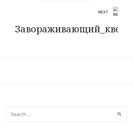
NEXT
Завораживающий_квест_
Search
SEARC
for: