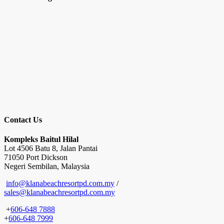
Contact Us
Kompleks Baitul Hilal
Lot 4506 Batu 8, Jalan Pantai
71050 Port Dickson
Negeri Sembilan, Malaysia
info@klanabeachresortpd.com.my
/
sales@klanabeachresortpd.com.my
+
606-648 7888
+
606-648 7999