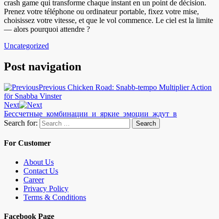
crash game qui transforme chaque instant en un point de décision.
Prenez votre téléphone ou ordinateur portable, fixez votre mise,
choisissez votre vitesse, et que le vol commence. Le ciel est la limite
— alors pourquoi attendre ?
Uncategorized
Post navigation
Previous
Chicken Road: Snabb‑tempo Multiplier Action
för Snabba Vinster
Next
Бессчетные_комбинации_и_яркие_эмоции_ждут_в
Search for:
Search
For Customer
About Us
Contact Us
Career
Privacy Policy
Terms & Conditions
Facebook Page