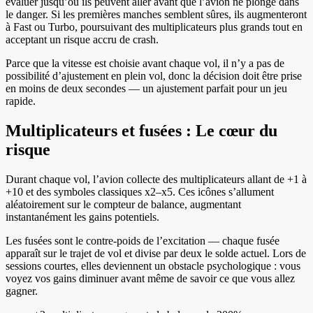
évaluer jusqu’où ils peuvent aller avant que l’avion ne plonge dans
le danger. Si les premières manches semblent sûres, ils augmenteront
à Fast ou Turbo, poursuivant des multiplicateurs plus grands tout en
acceptant un risque accru de crash.
Parce que la vitesse est choisie avant chaque vol, il n’y a pas de
possibilité d’ajustement en plein vol, donc la décision doit être prise
en moins de deux secondes — un ajustement parfait pour un jeu
rapide.
Multiplicateurs et fusées : Le cœur du
risque
Durant chaque vol, l’avion collecte des multiplicateurs allant de +1 à
+10 et des symboles classiques x2–x5. Ces icônes s’allument
aléatoirement sur le compteur de balance, augmentant
instantanément les gains potentiels.
Les fusées sont le contre‑poids de l’excitation — chaque fusée
apparaît sur le trajet de vol et divise par deux le solde actuel. Lors de
sessions courtes, elles deviennent un obstacle psychologique : vous
voyez vos gains diminuer avant même de savoir ce que vous allez
gagner.