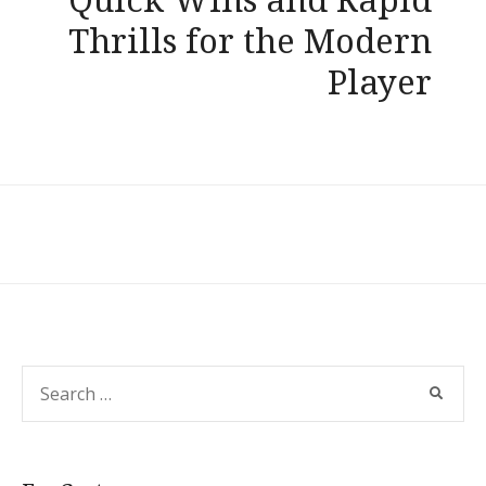
Thrills for the Modern
Player
Search
SEARC
for: