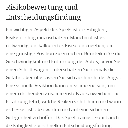
Risikobewertung und
Entscheidungsfindung
Ein wichtiger Aspekt des Spiels ist die Fähigkeit,
Risiken richtig einzuschätzen. Manchmal ist es
notwendig, ein kalkuliertes Risiko einzugehen, um
eine günstige Position zu erreichen. Beurteilen Sie die
Geschwindigkeit und Entfernung der Autos, bevor Sie
einen Schritt wagen. Unterschätzen Sie niemals die
Gefahr, aber überlassen Sie sich auch nicht der Angst.
Eine schnelle Reaktion kann entscheidend sein, um
einem drohenden Zusammenstoß auszuweichen. Die
Erfahrung lehrt, welche Risiken sich lohnen und wann
es besser ist, abzuwarten und auf eine sicherere
Gelegenheit zu hoffen. Das Spiel trainiert somit auch
die Fähigkeit zur schnellen Entscheidungsfindung