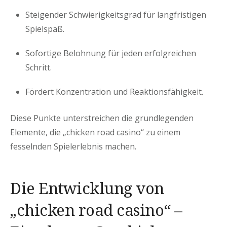
Steigender Schwierigkeitsgrad für langfristigen
Spielspaß.
Sofortige Belohnung für jeden erfolgreichen
Schritt.
Fördert Konzentration und Reaktionsfähigkeit.
Diese Punkte unterstreichen die grundlegenden
Elemente, die „chicken road casino“ zu einem
fesselnden Spielerlebnis machen.
Die Entwicklung von
„chicken road casino“ –