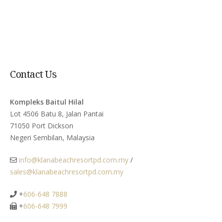
Contact Us
Kompleks Baitul Hilal
Lot 4506 Batu 8, Jalan Pantai
71050 Port Dickson
Negeri Sembilan, Malaysia
info@klanabeachresortpd.com.my
/
sales@klanabeachresortpd.com.my
+
606-648 7888
+
606-648 7999