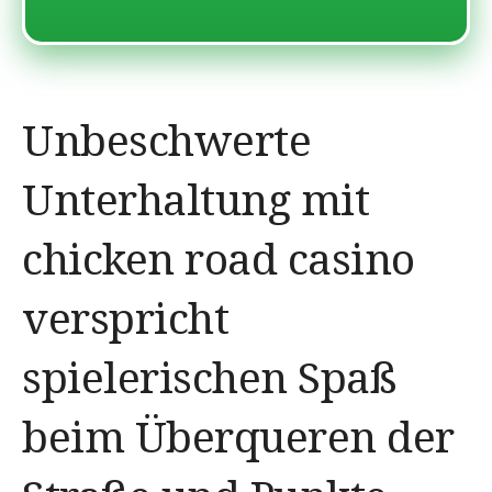
Unbeschwerte
Unterhaltung mit
chicken road casino
verspricht
spielerischen Spaß
beim Überqueren der