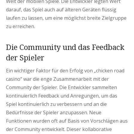
Welt der mobilen Spiele. Die Entwickler legten Wert
darauf, das Spiel auch auf älteren Geräten flüssig
laufen zu lassen, um eine möglichst breite Zielgruppe
zu erreichen.
Die Community und das Feedback
der Spieler
Ein wichtiger Faktor für den Erfolg von „chicken road
casino“ war die enge Zusammenarbeit mit der
Community der Spieler. Die Entwickler sammelten
kontinuierlich Feedback und Anregungen, um das
Spiel kontinuierlich zu verbessern und an die
Bedürfnisse der Spieler anzupassen. Neue
Funktionen wurden oft auf Basis von Vorschlägen aus
der Community entwickelt. Dieser kollaborative