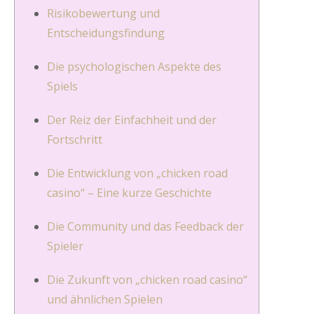
Risikobewertung und
Entscheidungsfindung
Die psychologischen Aspekte des
Spiels
Der Reiz der Einfachheit und der
Fortschritt
Die Entwicklung von „chicken road
casino“ – Eine kurze Geschichte
Die Community und das Feedback der
Spieler
Die Zukunft von „chicken road casino“
und ähnlichen Spielen