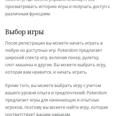
просматривать историю игры и получать доступ к
различным функциям.
Выбор игры
После регистрации вы можете начать играть в
любую из доступных игр. Pokerdom предлагает
широкий спектр игр, включая покер, рулетку,
слот-машины и другие. Вы можете выбрать игру,
которая вам нравится, и начать играть.
Кроме того, вы можете выбрать игру с учетом
вашего уровня опыта и предпочтений. Pokerdom
предлагает игры для начинающих и опытных
игроков, поэтому вы можете найти игру, которая
соответствует вашим навыкам.