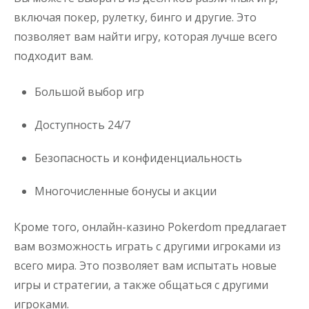
включая покер, рулетку, бинго и другие. Это
позволяет вам найти игру, которая лучше всего
подходит вам.
Большой выбор игр
Доступность 24/7
Безопасность и конфиденциальность
Многочисленные бонусы и акции
Кроме того, онлайн-казино Pokerdom предлагает
вам возможность играть с другими игроками из
всего мира. Это позволяет вам испытать новые
игры и стратегии, а также общаться с другими
игроками.