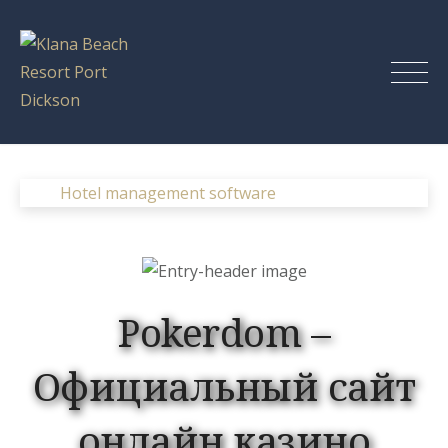
Skip
to
content
Klana Beach
Resort Port
Dickson
Hotel management software
Pokerdom –
Официальный сайт
онлайн казино