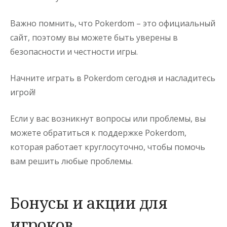
Важно помнить, что Pokerdom – это официальный
сайт, поэтому вы можете быть уверены в
безопасности и честности игры.
Начните играть в Pokerdom сегодня и насладитесь
игрой!
Если у вас возникнут вопросы или проблемы, вы
можете обратиться к поддержке Pokerdom,
которая работает круглосуточно, чтобы помочь
вам решить любые проблемы.
Бонусы и акции для
игроков