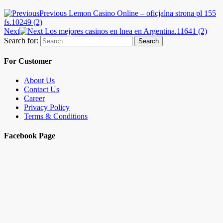
Previous
Lemon Casino Online – oficjalna strona pl 155
fs.10249 (2)
Next
Los mejores casinos en lnea en Argentina.11641 (2)
Search for:
Search
For Customer
About Us
Contact Us
Career
Privacy Policy
Terms & Conditions
Facebook Page