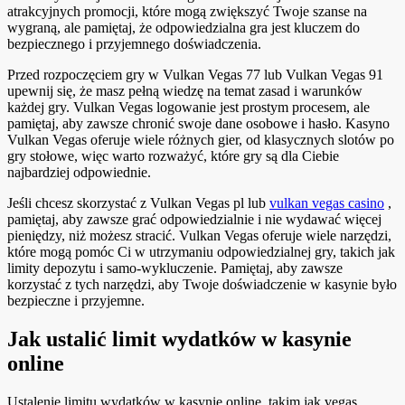
atrakcyjnych promocji, które mogą zwiększyć Twoje szanse na
wygraną, ale pamiętaj, że odpowiedzialna gra jest kluczem do
bezpiecznego i przyjemnego doświadczenia.
Przed rozpoczęciem gry w Vulkan Vegas 77 lub Vulkan Vegas 91
upewnij się, że masz pełną wiedzę na temat zasad i warunków
każdej gry. Vulkan Vegas logowanie jest prostym procesem, ale
pamiętaj, aby zawsze chronić swoje dane osobowe i hasło. Kasyno
Vulkan Vegas oferuje wiele różnych gier, od klasycznych slotów po
gry stołowe, więc warto rozważyć, które gry są dla Ciebie
najbardziej odpowiednie.
Jeśli chcesz skorzystać z Vulkan Vegas pl lub
vulkan vegas casino
,
pamiętaj, aby zawsze grać odpowiedzialnie i nie wydawać więcej
pieniędzy, niż możesz stracić. Vulkan Vegas oferuje wiele narzędzi,
które mogą pomóc Ci w utrzymaniu odpowiedzialnej gry, takich jak
limity depozytu i samo-wykluczenie. Pamiętaj, aby zawsze
korzystać z tych narzędzi, aby Twoje doświadczenie w kasynie było
bezpieczne i przyjemne.
Jak ustalić limit wydatków w kasynie
online
Ustalenie limitu wydatków w kasynie online, takim jak vegas