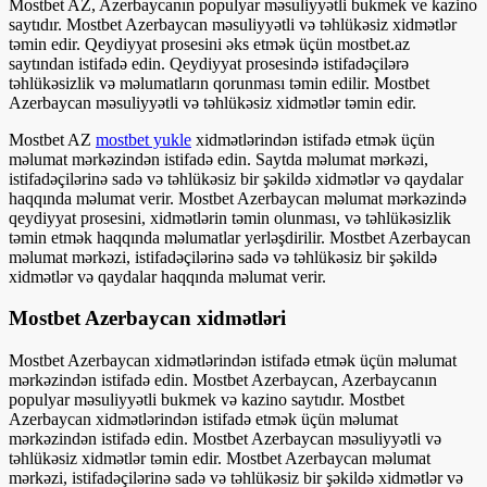
Mostbet AZ, Azerbaycanın populyar məsuliyyətli bukmek ve kazino
saytıdır. Mostbet Azerbaycan məsuliyyətli və təhlükəsiz xidmətlər
təmin edir. Qeydiyyat prosesini əks etmək üçün mostbet.az
saytından istifadə edin. Qeydiyyat prosesində istifadəçilərə
təhlükəsizlik və məlumatların qorunması təmin edilir. Mostbet
Azerbaycan məsuliyyətli və təhlükəsiz xidmətlər təmin edir.
Mostbet AZ
mostbet yukle
xidmətlərindən istifadə etmək üçün
məlumat mərkəzindən istifadə edin. Saytda məlumat mərkəzi,
istifadəçilərinə sadə və təhlükəsiz bir şəkildə xidmətlər və qaydalar
haqqında məlumat verir. Mostbet Azerbaycan məlumat mərkəzində
qeydiyyat prosesini, xidmətlərin təmin olunması, və təhlükəsizlik
təmin etmək haqqında məlumatlar yerləşdirilir. Mostbet Azerbaycan
məlumat mərkəzi, istifadəçilərinə sadə və təhlükəsiz bir şəkildə
xidmətlər və qaydalar haqqında məlumat verir.
Mostbet Azerbaycan xidmətləri
Mostbet Azerbaycan xidmətlərindən istifadə etmək üçün məlumat
mərkəzindən istifadə edin. Mostbet Azerbaycan, Azerbaycanın
populyar məsuliyyətli bukmek və kazino saytıdır. Mostbet
Azerbaycan xidmətlərindən istifadə etmək üçün məlumat
mərkəzindən istifadə edin. Mostbet Azerbaycan məsuliyyətli və
təhlükəsiz xidmətlər təmin edir. Mostbet Azerbaycan məlumat
mərkəzi, istifadəçilərinə sadə və təhlükəsiz bir şəkildə xidmətlər və