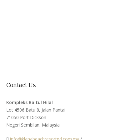
Contact Us
Kompleks Baitul Hilal
Lot 4506 Batu 8, Jalan Pantai
71050 Port Dickson
Negeri Sembilan, Malaysia
info@klanabeachresortpd.com.my
/