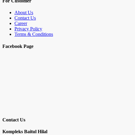
For Customer
About Us
Contact Us
Career
Privacy Policy
Terms & Conditions
Facebook Page
Contact Us
Kompleks Baitul Hilal