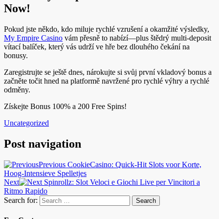
Now!
Pokud jste někdo, kdo miluje rychlé vzrušení a okamžité výsledky,
My Empire Casino
vám přesně to nabízí—plus štědrý multi‑deposit
vítací balíček, který vás udrží ve hře bez dlouhého čekání na
bonusy.
Zaregistrujte se ještě dnes, nárokujte si svůj první vkladový bonus a
začněte točit hned na platformě navržené pro rychlé výhry a rychlé
odměny.
Získejte Bonus 100% a 200 Free Spins!
Uncategorized
Post navigation
Previous
CookieCasino: Quick‑Hit Slots voor Korte,
Hoog‑Intensieve Spelletjes
Next
Spinrollz: Slot Veloci e Giochi Live per Vincitori a
Ritmo Rapido
Search for:
Search