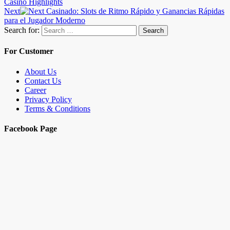
Casino Highlights
Next
Casinado: Slots de Ritmo Rápido y Ganancias Rápidas
para el Jugador Moderno
Search for:
Search
For Customer
About Us
Contact Us
Career
Privacy Policy
Terms & Conditions
Facebook Page