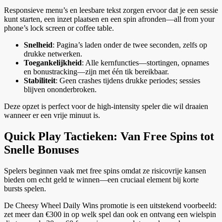
Responsieve menu’s en leesbare tekst zorgen ervoor dat je een sessie
kunt starten, een inzet plaatsen en een spin afronden—all from your
phone’s lock screen or coffee table.
Snelheid
: Pagina’s laden onder de twee seconden, zelfs op
drukke netwerken.
Toegankelijkheid
: Alle kernfuncties—stortingen, opnames
en bonustracking—zijn met één tik bereikbaar.
Stabiliteit
: Geen crashes tijdens drukke periodes; sessies
blijven ononderbroken.
Deze opzet is perfect voor de high‑intensity speler die wil draaien
wanneer er een vrije minuut is.
Quick Play Tactieken: Van Free Spins tot
Snelle Bonuses
Spelers beginnen vaak met free spins omdat ze risicovrije kansen
bieden om echt geld te winnen—een cruciaal element bij korte
bursts spelen.
De Cheesy Wheel Daily Wins promotie is een uitstekend voorbeeld:
zet meer dan €300 in op welk spel dan ook en ontvang een wielspin