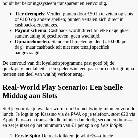
houdt het beloningssysteem transparant en eenvoudig.
Tier drempels
: Verdien punten door €50 in te zetten op slots
of €100 op andere spellen; punten vertalen zich direct in
cashback‑percentages.
Payout schema
: Cashback wordt direct bij elke dagelijkse
samenvatting bijgeschreven; geen wachttijd.
Opnamelimieten
: Standaard limieten gelden (€10.000 per
dag), maar cashback telt niet mee tenzij specifiek
aangevraagd.
De eenvoud van dit loyaliteitsprogramma past goed bij de
quick‑play mentaliteit—een speler wint een paar euro en krijgt bijna
meteen een deel van wat hij verloor terug.
Real‑World Play Scenario: Een Snelle
Middag aan Slots
Stel je voor dat je wakker wordt om 9 u met twintig minuten voor de
lunch. Je logt in op Kaasino via de PWA op je telefoon, stort €20 via
Apple Pay—een transactie die minder dan dertig seconden duurt—
en zet je inzet op het minimum van €1 per spin op
Lets It Spin
.
Eerste Spin:
De reels klikken; je wint €5—directe