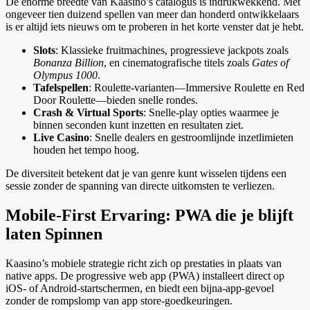
De enorme breedte van Kaasino’s catalogus is indrukwekkend. Met
ongeveer tien duizend spellen van meer dan honderd ontwikkelaars
is er altijd iets nieuws om te proberen in het korte venster dat je hebt.
Slots
: Klassieke fruitmachines, progressieve jackpots zoals
Bonanza Billion
, en cinematografische titels zoals
Gates of
Olympus 1000
.
Tafelspellen
: Roulette‑varianten—Immersive Roulette en Red
Door Roulette—bieden snelle rondes.
Crash & Virtual Sports
: Snelle‑play opties waarmee je
binnen seconden kunt inzetten en resultaten ziet.
Live Casino
: Snelle dealers en gestroomlijnde inzetlimieten
houden het tempo hoog.
De diversiteit betekent dat je van genre kunt wisselen tijdens een
sessie zonder de spanning van directe uitkomsten te verliezen.
Mobile‑First Ervaring: PWA die je blijft
laten Spinnen
Kaasino’s mobiele strategie richt zich op prestaties in plaats van
native apps. De progressive web app (PWA) installeert direct op
iOS‑ of Android‑startschermen, en biedt een bijna‑app‑gevoel
zonder de rompslomp van app store‑goedkeuringen.