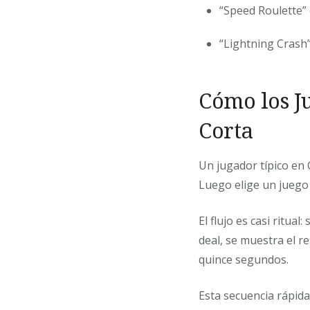
“Speed Roulette”
“Lightning Crash”
Cómo los J
Corta
Un jugador típico en 
Luego elige un juego
El flujo es casi ritua
deal, se muestra el r
quince segundos.
Esta secuencia rápid