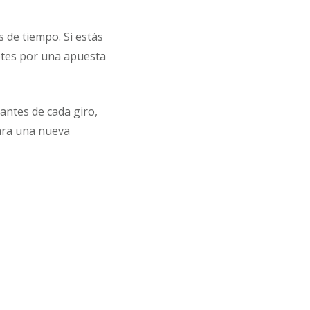
s de tiempo. Si estás
optes por una apuesta
 antes de cada giro,
para una nueva