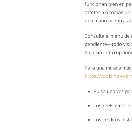
funcionan bien en pan
cafetería o tomas un
una mano mientras la 
Consulta el menú de a
pendiente—todo visibl
flujo sin interrupcion
Para una mirada más 
https://coolzino-onlin
Pulsa una vez par
Los reels giran e
Los créditos ins