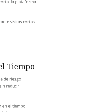
corta, la plataforma
nte visitas cortas.
 el Tiempo
ue de riesgo
in reducir
n en el tiempo