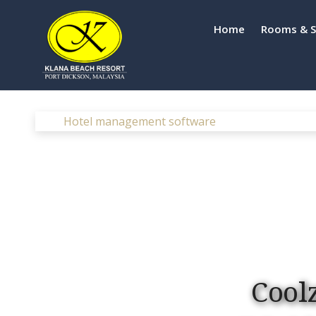
Skip
to
Home
Rooms & S
content
Klana Beach Resort Po
Hotel management software
Cool