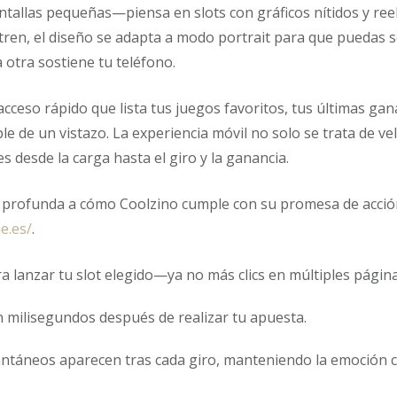
tallas pequeñas—piensa en slots con gráficos nítidos y reels
 tren, el diseño se adapta a modo portrait para que puedas 
otra sostiene tu teléfono.
cceso rápido que lista tus juegos favoritos, tus últimas gan
e de un vistazo. La experiencia móvil no solo se trata de vel
es desde la carga hasta el giro y la ganancia.
profunda a cómo Coolzino cumple con su promesa de acción 
e.es/
.
a lanzar tu slot elegido—ya no más clics en múltiples página
n milisegundos después de realizar tu apuesta.
tantáneos aparecen tras cada giro, manteniendo la emoción 