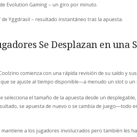
 de Evolution Gaming – un giro por minuto.
 de Yggdrasil – resultado instantáneo tras la apuesta.
ugadores Se Desplazan en una 
Coolzino comienza con una rápida revisión de su saldo y sus
 que se ajuste al tiempo disponible—a menudo un slot o un 
l: se selecciona el tamaño de la apuesta desde un desplegable,
esultado, se apuesta de nuevo o se cambia de juego—todo en 
a mantiene a los jugadores involucrados pero también les ha