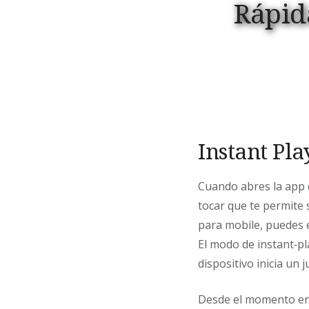
Rápid
Instant Pl
Cuando abres la app d
tocar que te permite 
para mobile, puedes 
El modo de instant‑pl
dispositivo inicia un
Desde el momento en q