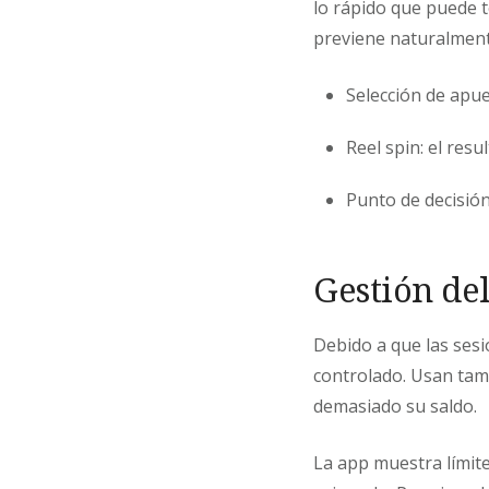
lo rápido que puede te
previene naturalment
Selección de apue
Reel spin: el res
Punto de decisión:
Gestión de
Debido a que las ses
controlado. Usan tam
demasiado su saldo.
La app muestra límit