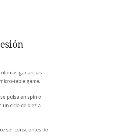
Sesión
 últimas ganancias.
micro‑table game.
 se pulsa en spin o
un ciclo de diez a
ce ser conscientes de