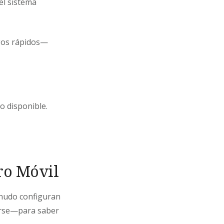
el sistema
agos rápidos—
o disponible.
iro Móvil
enudo configuran
irse—para saber