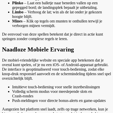
Plinko
– Laat een balletje naar beneden vallen op een
gepegged bord; de landingsplek bepaalt je uitbetaling.
Limbo
– Verhoog de lat; win als de lat onder je gekozen
hoogte blijft.
Mines
– Klik op tegels om munten te onthullen terwijl je
verborgen mijnen vermijdt.
De eenvoud van deze spellen betekent dat je direct in actie kunt
springen zonder complexe regels te leren.
Naadloze Mobiele Ervaring
De mobiel‑vriendelijke website en speciale app betekenen dat je
overal kunt spelen, of je nu een iOS‑ of Android‑apparaat gebruikt.
De interface is geoptimaliseerd voor touch‑bediening, zodat elke
knop‑druk responsief aanvoelt en de schermindeling tijdens snel spel
overzichtelijk blijft.
Intuïtieve touch‑bediening voor snelle inzetbeslissingen
Volledig scherm modus voor meeslepende slots en
Crash‑rondes
Push‑meldingen voor directe bonus‑alerts en game‑updates
Aangezien het platform snel laadt, zelfs op trage netwerken, kun je