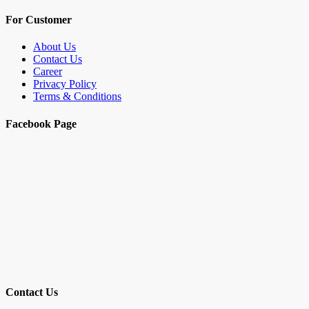
For Customer
About Us
Contact Us
Career
Privacy Policy
Terms & Conditions
Facebook Page
Contact Us