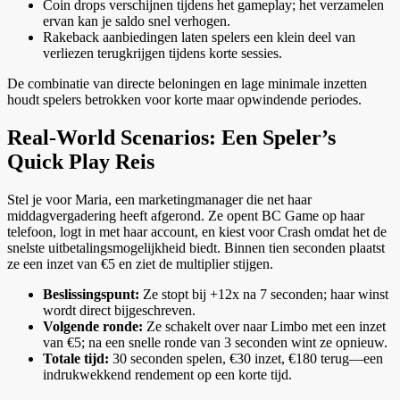
Coin drops verschijnen tijdens het gameplay; het verzamelen
ervan kan je saldo snel verhogen.
Rakeback aanbiedingen laten spelers een klein deel van
verliezen terugkrijgen tijdens korte sessies.
De combinatie van directe beloningen en lage minimale inzetten
houdt spelers betrokken voor korte maar opwindende periodes.
Real‑World Scenarios: Een Speler’s
Quick Play Reis
Stel je voor Maria, een marketingmanager die net haar
middagvergadering heeft afgerond. Ze opent BC Game op haar
telefoon, logt in met haar account, en kiest voor Crash omdat het de
snelste uitbetalingsmogelijkheid biedt. Binnen tien seconden plaatst
ze een inzet van €5 en ziet de multiplier stijgen.
Beslissingspunt:
Ze stopt bij +12x na 7 seconden; haar winst
wordt direct bijgeschreven.
Volgende ronde:
Ze schakelt over naar Limbo met een inzet
van €5; na een snelle ronde van 3 seconden wint ze opnieuw.
Totale tijd:
30 seconden spelen, €30 inzet, €180 terug—een
indrukwekkend rendement op een korte tijd.