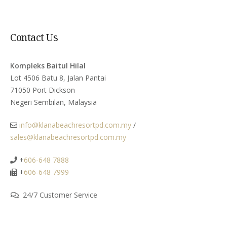
Contact Us
Kompleks Baitul Hilal
Lot 4506 Batu 8, Jalan Pantai
71050 Port Dickson
Negeri Sembilan, Malaysia
info@klanabeachresortpd.com.my
/
sales@klanabeachresortpd.com.my
+
606-648 7888
+
606-648 7999
24/7 Customer Service