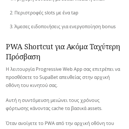
Περιστροφές slots με ένα tap
Άμεσες ειδοποιήσεις για ενεργοποίηση bonus
PWA Shortcut για Ακόμα Ταχύτερη
Πρόσβαση
Η λειτουργία Progressive Web App σας επιτρέπει να
προσθέσετε το SupaBet απευθείας στην αρχική
οθόνη του κινητού σας.
Αυτή η συντόμευση μειώνει τους χρόνους
φόρτωσης κάνοντας cache τα βασικά assets.
Όταν ανοίγετε το PWA από την αρχική οθόνη του