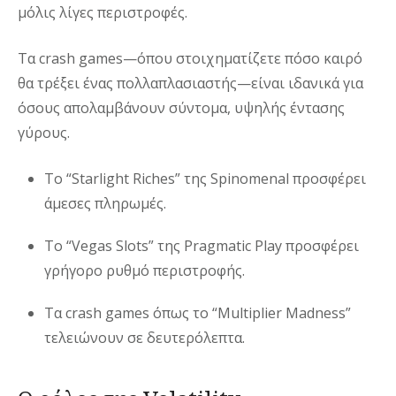
μόλις λίγες περιστροφές.
Τα crash games—όπου στοιχηματίζετε πόσο καιρό
θα τρέξει ένας πολλαπλασιαστής—είναι ιδανικά για
όσους απολαμβάνουν σύντομα, υψηλής έντασης
γύρους.
Το “Starlight Riches” της Spinomenal προσφέρει
άμεσες πληρωμές.
Το “Vegas Slots” της Pragmatic Play προσφέρει
γρήγορο ρυθμό περιστροφής.
Τα crash games όπως το “Multiplier Madness”
τελειώνουν σε δευτερόλεπτα.