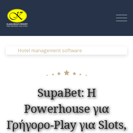
Skip
to
content
Klana Beach Resort Port
Dickson
Hotel management software
SupaBet: Η
Powerhouse για
Γρήγορο‑Play για Slots,