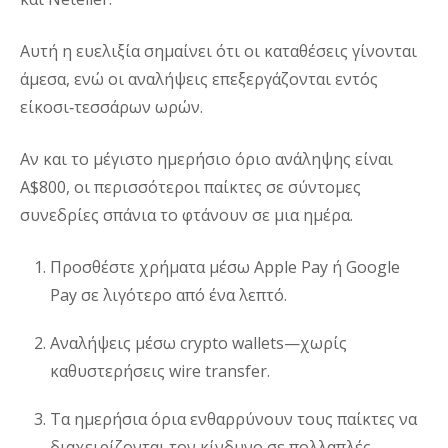
Αυτή η ευελιξία σημαίνει ότι οι καταθέσεις γίνονται
άμεσα, ενώ οι αναλήψεις επεξεργάζονται εντός
είκοσι‑τεσσάρων ωρών.
Αν και το μέγιστο ημερήσιο όριο ανάληψης είναι
A$800, οι περισσότεροι παίκτες σε σύντομες
συνεδρίες σπάνια το φτάνουν σε μια ημέρα.
Προσθέστε χρήματα μέσω Apple Pay ή Google
Pay σε λιγότερο από ένα λεπτό.
Αναλήψεις μέσω crypto wallets—χωρίς
καθυστερήσεις wire transfer.
Τα ημερήσια όρια ενθαρρύνουν τους παίκτες να
διαχειρίζονται τον κίνδυνο σε πολλαπλές