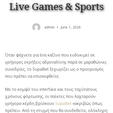
Live Games & Sports
admin
June 1, 2026
Όταν ψάχνετε για ένα καζίνο που ευδοκιμεί σε
γρήγορες εκρήξεις αδρεναλίνης παρά σε μαραθώνιες
συνεδρίες, το SupaBet ξεχωρίζει ως ο προορισμός
που πρέπει να επισκεφθείτε.
Με το κομψό του interface και τους ταχύτατους
χρόνους φόρτωσης, οι παίκτες που λαχταρούν
γρήγορα κέρδη βρίσκουν
SupaBet
«ακριβώς όπως
πρέπει». Από τη στιγμή που θα συνδεθείτε, ολόκληρη