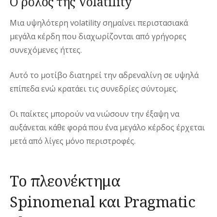
Ο ρόλος της Volatility
Μια υψηλότερη volatility σημαίνει περιστασιακά
μεγάλα κέρδη που διαχωρίζονται από γρήγορες
συνεχόμενες ήττες.
Αυτό το μοτίβο διατηρεί την αδρεναλίνη σε υψηλά
επίπεδα ενώ κρατάει τις συνεδρίες σύντομες.
Οι παίκτες μπορούν να νιώσουν την έξαψη να
αυξάνεται κάθε φορά που ένα μεγάλο κέρδος έρχεται
μετά από λίγες μόνο περιστροφές.
Το πλεονέκτημα
Spinomenal και Pragmatic