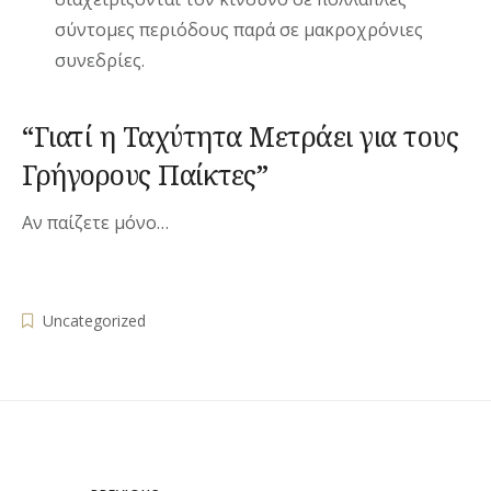
σύντομες περιόδους παρά σε μακροχρόνιες
συνεδρίες.
“Γιατί η Ταχύτητα Μετράει για τους
Γρήγορους Παίκτες”
Αν παίζετε μόνο…
Uncategorized