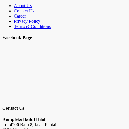
About Us
Contact Us
Career
Privacy Policy
Terms & Conditions
Facebook Page
Contact Us
Kompleks Baitul Hilal
Lot 4506 Batu 8, Jalan Pantai