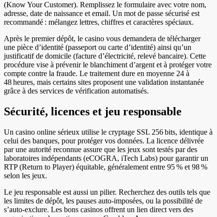
(Know Your Customer). Remplissez le formulaire avec votre nom,
adresse, date de naissance et email. Un mot de passe sécurisé est
recommandé : mélangez lettres, chiffres et caractères spéciaux.
Après le premier dépôt, le casino vous demandera de télécharger
une pièce d’identité (passeport ou carte d’identité) ainsi qu’un
justificatif de domicile (facture d’électricité, relevé bancaire). Cette
procédure vise à prévenir le blanchiment d’argent et à protéger votre
compte contre la fraude. Le traitement dure en moyenne 24 à
48 heures, mais certains sites proposent une validation instantanée
grâce à des services de vérification automatisés.
Sécurité, licences et jeu responsable
Un casino online sérieux utilise le cryptage SSL 256 bits, identique à
celui des banques, pour protéger vos données. La licence délivrée
par une autorité reconnue assure que les jeux sont testés par des
laboratoires indépendants (eCOGRA, iTech Labs) pour garantir un
RTP (Return to Player) équitable, généralement entre 95 % et 98 %
selon les jeux.
Le jeu responsable est aussi un pilier. Recherchez des outils tels que
les limites de dépôt, les pauses auto‑imposées, ou la possibilité de
s’auto‑exclure. Les bons casinos offrent un lien direct vers des