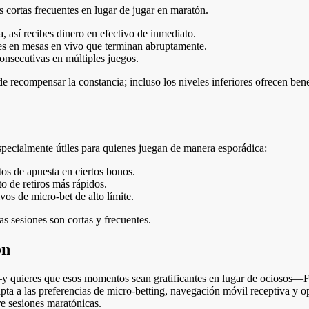
 cortas frecuentes en lugar de jugar en maratón.
así recibes dinero en efectivo de inmediato.
s en mesas en vivo que terminan abruptamente.
nsecutivas en múltiples juegos.
de recompensar la constancia; incluso los niveles inferiores ofrecen ben
especialmente útiles para quienes juegan de manera esporádica:
tos de apuesta en ciertos bonos.
 de retiros más rápidos.
vos de micro‑bet de alto límite.
s sesiones son cortas y frecuentes.
ón
ía—y quieres que esos momentos sean gratificantes en lugar de ociosos—
pta a las preferencias de micro‑betting, navegación móvil receptiva y o
re sesiones maratónicas.