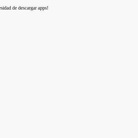
esidad de descargar apps!