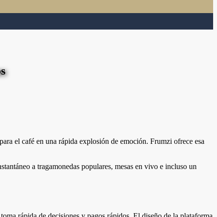
s
ara el café en una rápida explosión de emoción. Frumzi ofrece esa
 instantáneo a tragamonedas populares, mesas en vivo e incluso un
 toma rápida de decisiones y pagos rápidos. El diseño de la plataforma